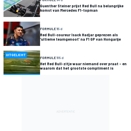
Guenther Steiner prijst Red Bull na belangrijke
komst van Mercedes F1-topman
FORMULE 1
5 d
Red Bull-coureur Isack Hadjar geprezen als
‘ultieme teamgenoot’ na F1 GP van Hongarije
UITGELICHT
FORMULE 1
15 d
Het Red Bull-zitje waar niemand over praat – en
waarom dat het grootste compliment is