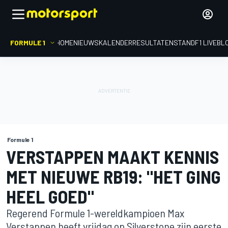
FORMULE 1
HOME
NIEUWS
KALENDER
RESULTATEN
STAND
F1 LIVEBL
Formule 1
VERSTAPPEN MAAKT KENNIS
MET NIEUWE RB19: "HET GING
HEEL GOED"
Regerend Formule 1-wereldkampioen Max
Verstappen heeft vrijdag op Silverstone zijn eerste