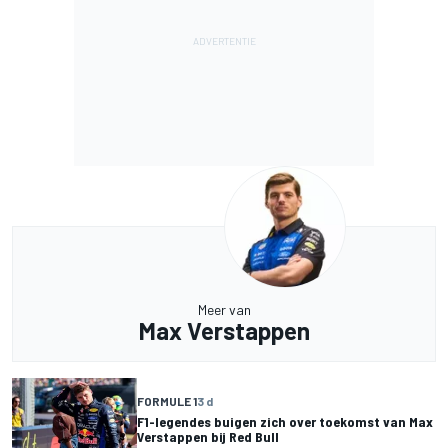
Meer van
Max Verstappen
FORMULE 1
3 d
F1-legendes buigen zich over toekomst van Max
Verstappen bij Red Bull