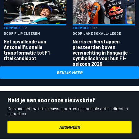
FORMULE 1
9 d
FORMULE 1
10 d
DOOR FILIP CLEEREN
DOOR JAKE BOXALL-LEGGE
Het opvallende aan
Norris en Verstappen
Antonelli's snelle
presteerden boven
transformatie tot F1-
verwachting in Hongarije -
titelkandidaat
symbolisch voor hun F1-
seizoen 2026
BEKIJK MEER
Meld je aan voor onze nieuwsbrief
Ontvang het laatste nieuws, updates en speciale acties direct in
je mailbox.
ABONNEER