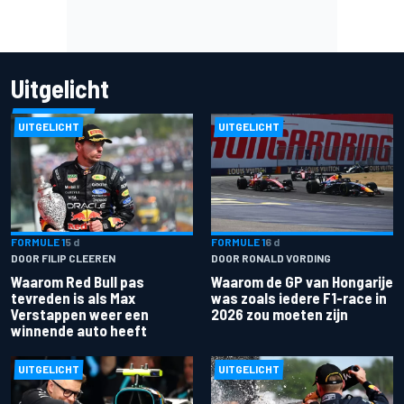
Uitgelicht
UITGELICHT
UITGELICHT
FORMULE 1
5 d
FORMULE 1
6 d
DOOR FILIP CLEEREN
DOOR RONALD VORDING
Waarom Red Bull pas
Waarom de GP van Hongarije
tevreden is als Max
was zoals iedere F1-race in
Verstappen weer een
2026 zou moeten zijn
winnende auto heeft
UITGELICHT
UITGELICHT