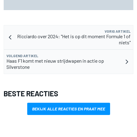
MotoGP Grand Prix van Groot-Brittannië 2026: tijden,
uitzending en meer
VORIG ARTIKEL
Ricciardo over 2024: "Het is op dit moment Formule 1 of
niets"
VOLGEND ARTIKEL
Haas F1 komt met nieuw strijdwapen in actie op
Silverstone
BESTE REACTIES
BEKIJK ALLE REACTIES EN PRAAT MEE