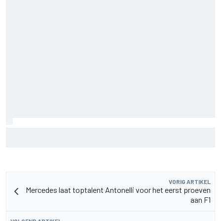
F2-talent Rafael Camara reageert op Haas F1-geruchten
voor 2027
VORIG ARTIKEL
Mercedes laat toptalent Antonelli voor het eerst proeven
aan F1
VOLGEND ARTIKEL