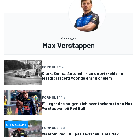
Meer van
Max Verstappen
FORMULE 1
1 d
Clark, Senna, Antonelli – zo ontwikkelde het
leeftijdsrecord voor de grand chelem
FORMULE 1
4 d
F1-legendes buigen zich over toekomst van Max
Verstappen bij Red Bull
UITGELICHT
FORMULE 1
6 d
Waarom Red Bull pas tevreden is als Max