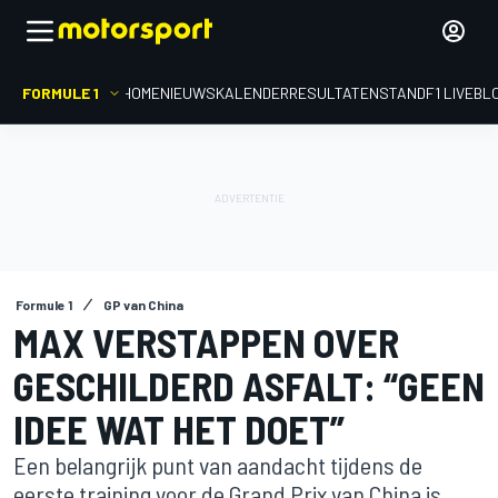
FORMULE 1
HOME
NIEUWS
KALENDER
RESULTATEN
STAND
F1 LIVEBL
Formule 1
GP van China
MAX VERSTAPPEN OVER
GESCHILDERD ASFALT: “GEEN
IDEE WAT HET DOET”
Een belangrijk punt van aandacht tijdens de
eerste training voor de Grand Prix van China is