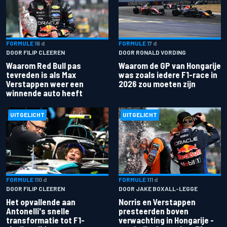
FORMULE 1
6 d
FORMULE 1
7 d
DOOR FILIP CLEEREN
DOOR RONALD VORDING
Waarom Red Bull pas
Waarom de GP van Hongarije
tevreden is als Max
was zoals iedere F1-race in
Verstappen weer een
2026 zou moeten zijn
winnende auto heeft
UITGELICHT
UITGELICHT
FORMULE 1
10 d
FORMULE 1
11 d
DOOR FILIP CLEEREN
DOOR JAKE BOXALL-LEGGE
Het opvallende aan
Norris en Verstappen
Antonelli's snelle
presteerden boven
transformatie tot F1-
verwachting in Hongarije -