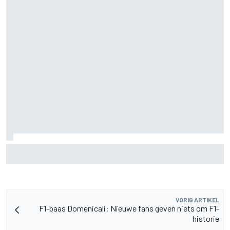
Toto Wolff over uitdaging als vader nu zoon Jack
kartkampioenschap leidt
VORIG ARTIKEL
F1-baas Domenicali: Nieuwe fans geven niets om F1-
historie