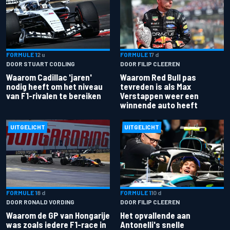
FORMULE 1
2 u
FORMULE 1
7 d
DOOR STUART CODLING
DOOR FILIP CLEEREN
Waarom Cadillac 'jaren'
Waarom Red Bull pas
nodig heeft om het niveau
tevreden is als Max
van F1-rivalen te bereiken
Verstappen weer een
winnende auto heeft
UITGELICHT
UITGELICHT
FORMULE 1
8 d
FORMULE 1
10 d
DOOR RONALD VORDING
DOOR FILIP CLEEREN
Waarom de GP van Hongarije
Het opvallende aan
was zoals iedere F1-race in
Antonelli's snelle