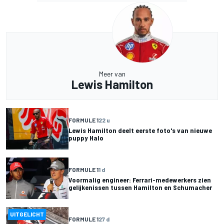
Meer van
Lewis Hamilton
FORMULE 1
22 u
Lewis Hamilton deelt eerste foto's van nieuwe
puppy Halo
FORMULE 1
1 d
Voormalig engineer: Ferrari-medewerkers zien
gelijkenissen tussen Hamilton en Schumacher
UITGELICHT
FORMULE 1
27 d