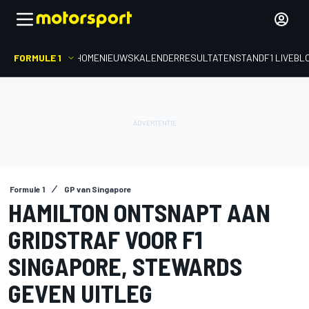
FORMULE 1
HOME
NIEUWS
KALENDER
RESULTATEN
STAND
F1 LIVEBL
Formule 1
GP van Singapore
HAMILTON ONTSNAPT AAN
GRIDSTRAF VOOR F1
SINGAPORE, STEWARDS
GEVEN UITLEG