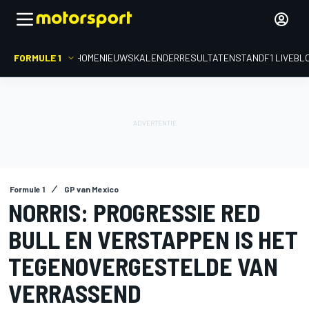
FORMULE 1
HOME
NIEUWS
KALENDER
RESULTATEN
STAND
F1 LIVEBL
Formule 1
GP van Mexico
NORRIS: PROGRESSIE RED
BULL EN VERSTAPPEN IS HET
TEGENOVERGESTELDE VAN
VERRASSEND