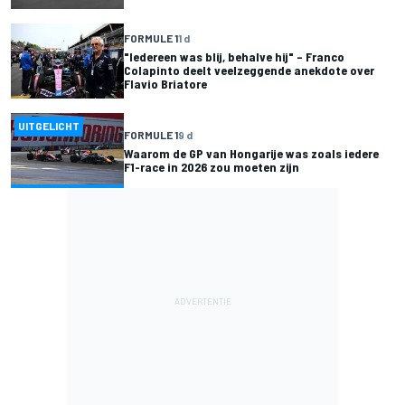
FORMULE 1
1 d
"Iedereen was blij, behalve hij" – Franco
Colapinto deelt veelzeggende anekdote over
Flavio Briatore
UITGELICHT
FORMULE 1
9 d
Waarom de GP van Hongarije was zoals iedere
F1-race in 2026 zou moeten zijn