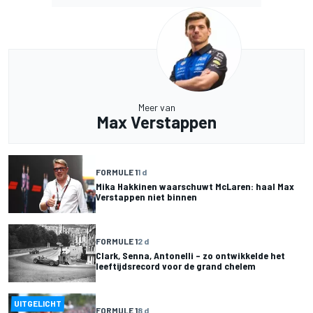
Meer van
Max Verstappen
FORMULE 1
1 d
Mika Hakkinen waarschuwt McLaren: haal Max
Verstappen niet binnen
FORMULE 1
2 d
Clark, Senna, Antonelli – zo ontwikkelde het
leeftijdsrecord voor de grand chelem
UITGELICHT
FORMULE 1
8 d