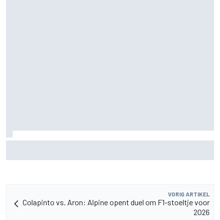
Felix Rosenqvist en Will Power halen uit naar IndyCar-
regels voor verkeer na podiumplaatsen in Portland
VORIG ARTIKEL
Colapinto vs. Aron: Alpine opent duel om F1-stoeltje voor
2026