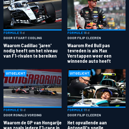
FORMULE 1
1 d
FORMULE 1
8 d
DOOR STUART CODLING
DOOR FILIP CLEEREN
Waarom Cadillac 'jaren'
Waarom Red Bull pas
nodig heeft om het niveau
tevreden is als Max
van F1-rivalen te bereiken
Verstappen weer een
winnende auto heeft
UITGELICHT
UITGELICHT
FORMULE 1
9 d
FORMULE 1
11 d
DOOR RONALD VORDING
DOOR FILIP CLEEREN
Waarom de GP van Hongarije
Het opvallende aan
was zoals iedere F1-race in
Antonelli's snelle