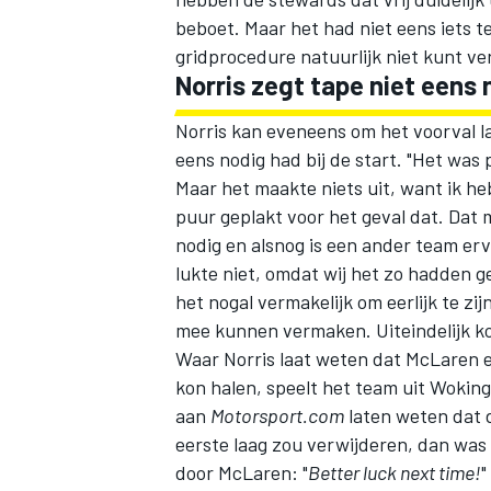
beboet. Maar het had niet eens iets t
gridprocedure natuurlijk niet kunt ve
Norris zegt tape niet eens
Norris kan eveneens om het voorval la
eens nodig had bij de start. "Het was
Maar het maakte niets uit, want ik he
puur geplakt voor het geval dat. Dat m
nodig en alsnog is een ander team er
lukte niet, omdat wij het zo hadden 
het nogal vermakelijk om eerlijk te zi
mee kunnen vermaken. Uiteindelijk kon
Waar Norris laat weten dat McLaren e
kon halen, speelt het team uit Wokin
aan
Motorsport.com
laten weten dat d
eerste laag zou verwijderen, dan was
door McLaren: "
Better luck next time!
"