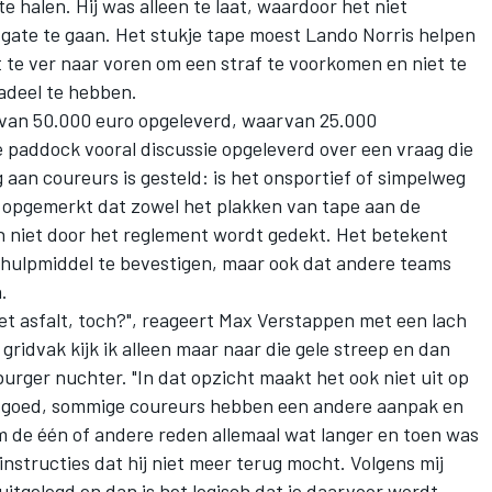
e halen. Hij was alleen te laat, waardoor het niet
gate te gaan. Het stukje tape moest
Lando Norris
helpen
t te ver naar voren om een straf te voorkomen en niet te
adeel te hebben.
 van 50.000 euro opgeleverd, waarvan 25.000
e paddock vooral discussie opgeleverd over een vraag die
 aan coureurs is gesteld: is het onsportief of simpelweg
t opgemerkt dat zowel het plakken van tape aan de
n niet door het reglement wordt gedekt. Het betekent
t hulpmiddel te bevestigen, maar ook dat andere teams
.
t asfalt, toch?", reageert
Max Verstappen
met een lach
 gridvak kijk ik alleen maar naar die gele streep en dan
burger nuchter. "In dat opzicht maakt het ook niet uit op
aar goed, sommige coureurs hebben een andere aanpak en
om de één of andere reden allemaal wat langer en toen was
instructies dat hij niet meer terug mocht. Volgens mij
uitgelegd en dan is het logisch dat je daarvoor wordt