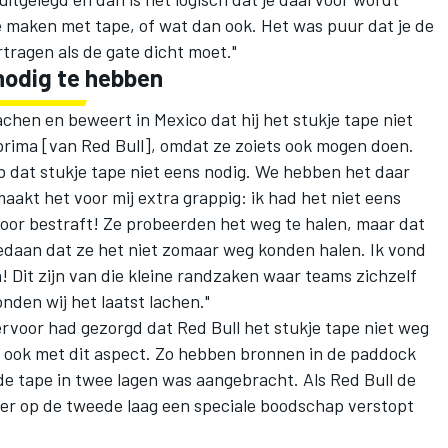
e maken met tape, of wat dan ook. Het was puur dat je de
rtragen als de gate dicht moet."
 nodig te hebben
chen en beweert in Mexico dat hij het stukje tape niet
 prima [van Red Bull], omdat ze zoiets ook mogen doen.
b dat stukje tape niet eens nodig. We hebben het daar
aakt het voor mij extra grappig: ik had het niet eens
voor bestraft! Ze probeerden het weg te halen, maar dat
gedaan dat ze het niet zomaar weg konden halen. Ik vond
jn! Dit zijn van die kleine randzaken waar teams zichzelf
den wij het laatst lachen."
rvoor had gezorgd dat Red Bull het stukje tape niet weg
g ook met dit aspect. Zo hebben bronnen in de paddock
e tape in twee lagen was aangebracht. Als Red Bull de
 er op de tweede laag een speciale boodschap verstopt