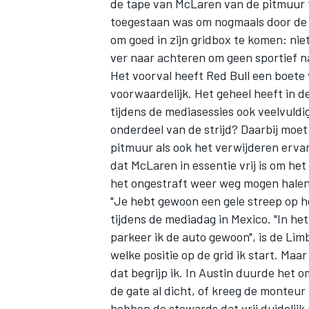
de tape van
McLaren
van de pitmuur t
toegestaan was om nogmaals door de 
om goed in zijn gridbox te komen: nie
ver naar achteren om geen sportief n
Het voorval heeft Red Bull een boete
voorwaardelijk. Het geheel heeft in d
tijdens de mediasessies ook veelvuldig
onderdeel van de strijd? Daarbij moe
pitmuur als ook het verwijderen erva
dat McLaren in essentie vrij is om he
het ongestraft weer weg mogen halen
"Je hebt gewoon een gele streep op he
tijdens de mediadag in Mexico. "In het
parkeer ik de auto gewoon", is de Lim
welke positie op de grid ik start. M
dat begrijp ik. In Austin duurde het 
de gate al dicht, of kreeg de monteur 
hebben de stewards dat vrij duidelijk 