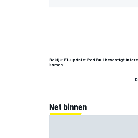
MEER RACEKLASSEN
Bekijk: F1-update: Red Bull bevestigt inte
komen
D
Net binnen