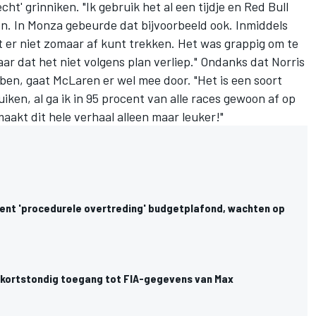
ht' grinniken. "Ik gebruik het al een tijdje en Red Bull
en. In Monza gebeurde dat bijvoorbeeld ook. Inmiddels
t er niet zomaar af kunt trekken. Het was grappig om te
ar dat het niet volgens plan verliep." Ondanks dat Norris
bben, gaat McLaren er wel mee door. "Het is een soort
iken, al ga ik in 95 procent van alle races gewoon af op
aakt dit hele verhaal alleen maar leuker!"
kent 'procedurele overtreding' budgetplafond, wachten op
kortstondig toegang tot FIA-gegevens van Max