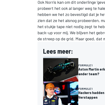
Ook Norris kan om dit onderlinge 'gevec
probeert het ook al langer weg te hal
hebben we het zo bevestigd dat je he
zien dat ze het alsnog probeerden, ma
het stukje tape niet nodig zegt te he
back-up voor mij. We blijven het gebru
de streep op de grid. Maar goed, dat m
Lees meer:
FORMULE 1
Aston Martin er
ander team?
FORMULE 1
Hackers hadden 
Verstappen