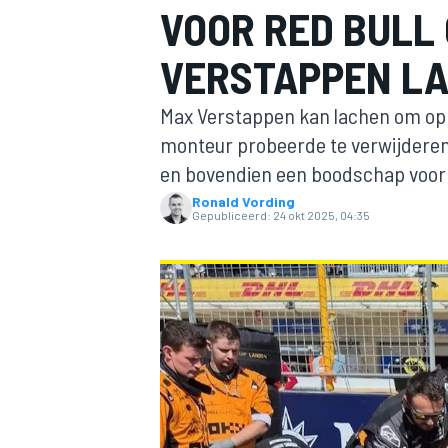
VOOR RED BULL 
VERSTAPPEN LA
Max Verstappen kan lachen om ophe
monteur probeerde te verwijdere
en bovendien een boodschap voor 
Ronald Vording
MOTOGP
Gepubliceerd:
24 okt 2025, 04:35