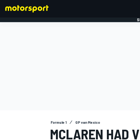
S
FORMULE 1
Formule 1
GP van Mexico
MCLAREN HAD V