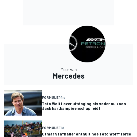
Meer van
Mercedes
FORMULE 1
4 u
Toto Wolff over uitdaging als vader nu zoon
Jack kartkampioenschap leidt
FORMULE 1
1 d
Otmar Szafnauer onthult hoe Toto Wolff Force