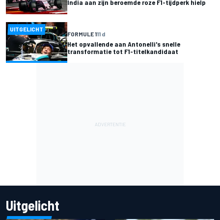
India aan zijn beroemde roze F1-tijdperk hielp
UITGELICHT
FORMULE 1
11 d
Het opvallende aan Antonelli's snelle
transformatie tot F1-titelkandidaat
Uitgelicht