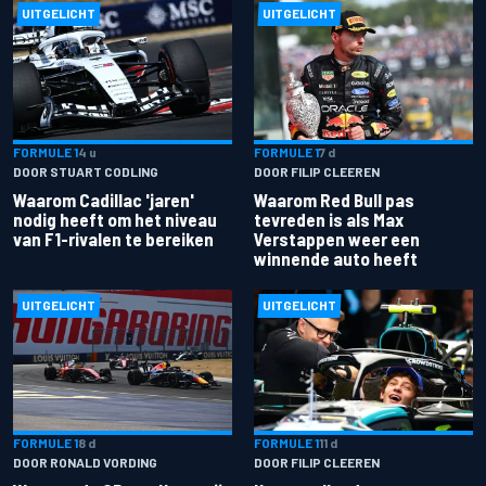
UITGELICHT
UITGELICHT
FORMULE 1
4 u
FORMULE 1
7 d
DOOR STUART CODLING
DOOR FILIP CLEEREN
Waarom Cadillac 'jaren'
Waarom Red Bull pas
nodig heeft om het niveau
tevreden is als Max
van F1-rivalen te bereiken
Verstappen weer een
winnende auto heeft
UITGELICHT
UITGELICHT
FORMULE 1
8 d
FORMULE 1
11 d
DOOR RONALD VORDING
DOOR FILIP CLEEREN