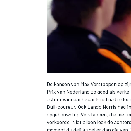
INDYCAR
De kansen van
Max Verstappen
op zij
Prix van Nederland zo goed als verkek
achter winnaar
Oscar Piastri
, die do
Bull-coureur. Ook
Lando Norris
had in
WEC
DTM
opgebouwd op Verstappen, die met nog
verkeerde. Niet alleen leek de achter
moment duidelijk sneller dan die van 