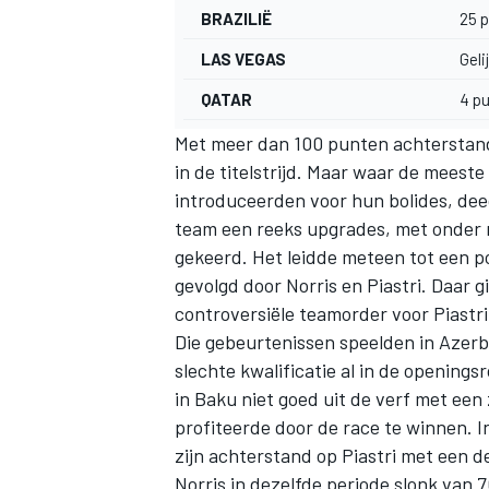
BRAZILIË
25 p
LAS VEGAS
Geli
QATAR
4 pu
Met meer dan 100 punten achterstand
in de titelstrijd. Maar waar de mees
introduceerden voor hun bolides, de
team een reeks upgrades, met onder 
gekeerd. Het leidde meteen tot een po
gevolgd door Norris en Piastri. Daar g
controversiële teamorder voor Piastri
Die gebeurtenissen speelden in Azerbe
slechte kwalificatie al in de opening
in Baku niet goed uit de verf met een
profiteerde door de race te winnen. 
zijn achterstand op Piastri met een d
Norris in dezelfde periode slonk van 