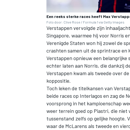
Een reeks sterke races heeft Max Verstappe
Foto door: Clive Rose / Formula 1 via Getty Images
Verstappen vervolgde zijn inhaaljach
Singapore, waarmee hij voor Norris en
Verenigde Staten won hij zowel de sp
crashten samen uit de sprintrace en
MEER RACEKLASSEN
Verstappen opnieuw een belangrijke s
echter laten aan Norris, die dankzij d
Verstappen kwam als tweede over de f
koppositie.
Toch leken de titelkansen van Verstap
beide races op Interlagos en zag de N
voorsprong in het kampioenschap wee
weer terrein goed op Piastri, die ni
tussenstand zelfs op gelijke hoogte.
waar de McLarens als tweede en vierd