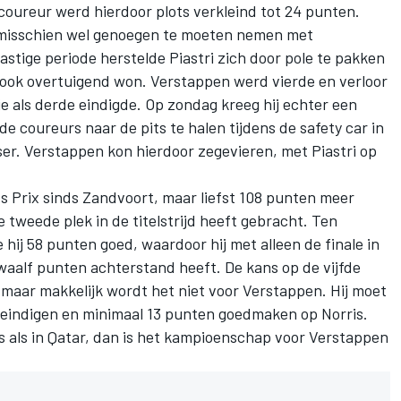
coureur werd hierdoor plots verkleind tot 24 punten.
misschien wel genoegen te moeten nemen met
 lastige periode herstelde Piastri zich door pole te pakken
s ook overtuigend won. Verstappen werd vierde en verloor
ie als derde eindigde. Op zondag kreeg hij echter een
 coureurs naar de pits te halen tijdens de safety car in
ser. Verstappen kon hierdoor zegevieren, met Piastri op
s Prix sinds Zandvoort, maar liefst 108 punten meer
 tweede plek in de titelstrijd heeft gebracht. Ten
hij 58 punten goed, waardoor hij met alleen de finale in
waalf punten achterstand heeft. De kans op de vijfde
s, maar makkelijk wordt het niet voor Verstappen. Hij moet
i eindigen en minimaal 13 punten goedmaken op Norris.
 is als in Qatar, dan is het kampioenschap voor Verstappen