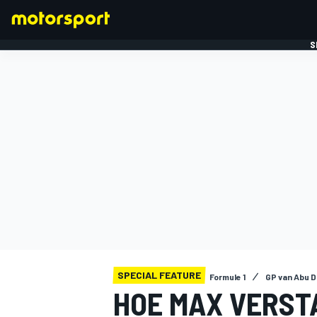
S
FORMULE 1
SPECIAL FEATURE
Formule 1
GP van Abu D
HOE MAX VERST