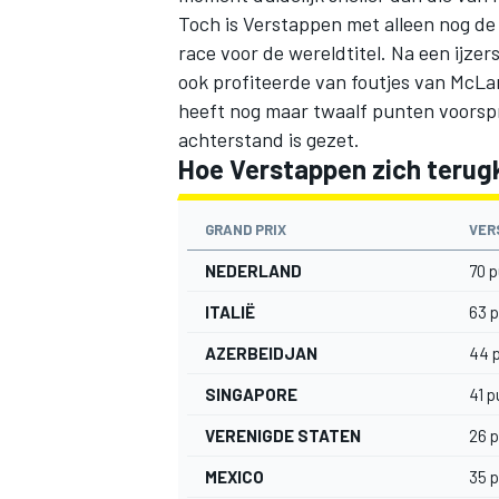
Toch is Verstappen met alleen nog de 
race voor de wereldtitel. Na een ijze
ook profiteerde van foutjes van
McLa
heeft nog maar twaalf punten voorspro
achterstand is gezet.
Hoe Verstappen zich terugk
GRAND PRIX
VER
NEDERLAND
70 p
ITALIË
63 p
AZERBEIDJAN
44 
SINGAPORE
41 p
VERENIGDE STATEN
26 p
MEXICO
35 p