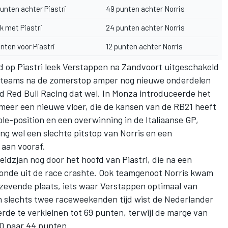
unten achter Piastri
49 punten achter Norris
jk met Piastri
24 punten achter Norris
nten voor Piastri
12 punten achter Norris
 op Piastri leek Verstappen na Zandvoort uitgeschakeld
te teams na de zomerstop amper nog nieuwe onderdelen
ed
Red Bull Racing
dat wel. In Monza introduceerde het
meer een nieuwe vloer, die de kansen van de RB21 heeft
le-position en een overwinning in de Italiaanse GP,
ing wel een slechte pitstop van Norris en een
 aan vooraf.
idzjan nog door het hoofd van Piastri, die na een
sronde uit de race crashte. Ook teamgenoot Norris kwam
 zevende plaats, iets waar Verstappen optimaal van
In slechts twee raceweekenden tijd wist de Nederlander
erde te verkleinen tot 69 punten, terwijl de marge van
70 naar 44 punten.