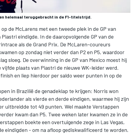
n helemaal teruggebracht in de F1-titelstrijd.
t op de McLarens met een tweede plek in de GP van
 Piastri eindigde. In de daaropvolgende GP van de
rintrace als de Grand Prix. De McLaren-coureurs
 kwamen op zondag niet verder dan P2 en P5, waardoor
lag sloeg. De overwinning in de GP van Mexico moest hij
e vijfde plaats van Piastri de nieuwe WK-leider werd.
inish en liep hierdoor per saldo weer punten in op de
pen in Brazilië de genadeklap te krijgen: Norris won
ederlander als vierde en derde eindigen, waarmee hij zijn
r uitbreidde tot 49 punten. Wel maakte Verstappen
et verder kwam dan P5. Twee weken later kwamen ze in de
 Verstappen boekte een overtuigende zege in Las Vegas,
e eindigden - om na afloop gediskwalificeerd te worden.