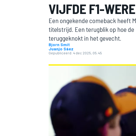
VIJFDE F1-WERE
Een ongekende comeback heeft Ma
titelstrijd. Een terugblik op hoe d
teruggeknokt in het gevecht.
Bjorn Smit
Juanjo Sáez
Gepubliceerd:
4 dec 2025, 05:45
MOTOGP