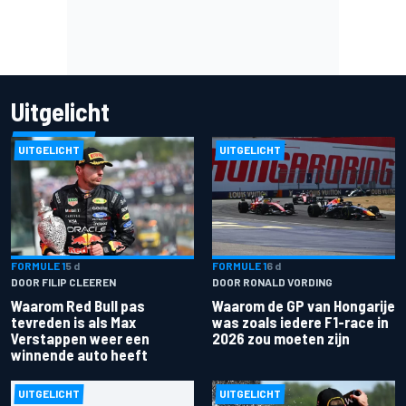
Uitgelicht
UITGELICHT
UITGELICHT
FORMULE 1
5 d
FORMULE 1
6 d
DOOR FILIP CLEEREN
DOOR RONALD VORDING
Waarom Red Bull pas
Waarom de GP van Hongarije
tevreden is als Max
was zoals iedere F1-race in
Verstappen weer een
2026 zou moeten zijn
winnende auto heeft
UITGELICHT
UITGELICHT