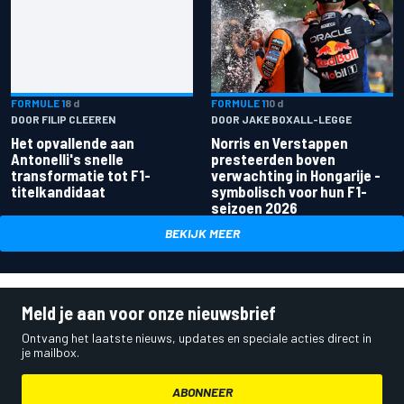
FORMULE 1
8 d
FORMULE 1
10 d
DOOR FILIP CLEEREN
DOOR JAKE BOXALL-LEGGE
Het opvallende aan
Norris en Verstappen
Antonelli's snelle
presteerden boven
transformatie tot F1-
verwachting in Hongarije -
titelkandidaat
symbolisch voor hun F1-
seizoen 2026
BEKIJK MEER
Meld je aan voor onze nieuwsbrief
Ontvang het laatste nieuws, updates en speciale acties direct in
je mailbox.
ABONNEER