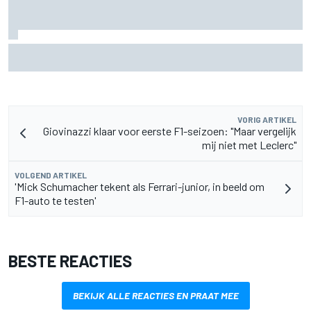
Pedro Acosta houdt hoop op eerste MotoGP-zege met KTM
VORIG ARTIKEL
Giovinazzi klaar voor eerste F1-seizoen: "Maar vergelijk
mij niet met Leclerc"
VOLGEND ARTIKEL
'Mick Schumacher tekent als Ferrari-junior, in beeld om
F1-auto te testen'
BESTE REACTIES
BEKIJK ALLE REACTIES EN PRAAT MEE