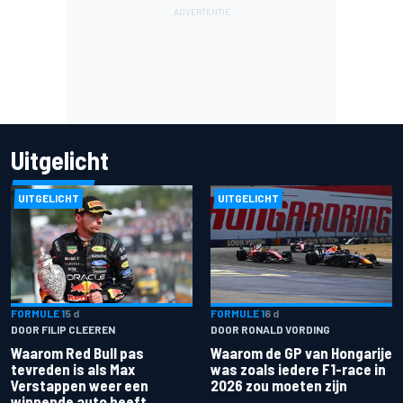
Uitgelicht
UITGELICHT
UITGELICHT
FORMULE 1
5 d
FORMULE 1
6 d
DOOR FILIP CLEEREN
DOOR RONALD VORDING
Waarom Red Bull pas
Waarom de GP van Hongarije
tevreden is als Max
was zoals iedere F1-race in
Verstappen weer een
2026 zou moeten zijn
winnende auto heeft