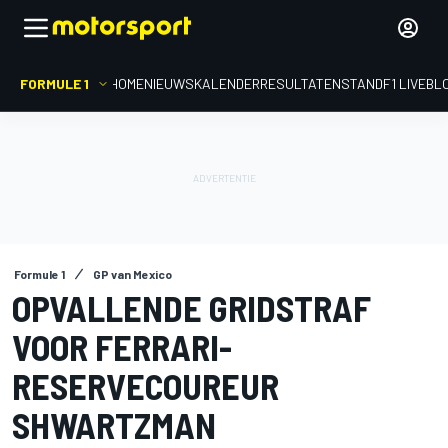
FORMULE 1
HOME
NIEUWS
KALENDER
RESULTATEN
STAND
F1 LIVEBL
Formule 1
GP van Mexico
OPVALLENDE GRIDSTRAF
VOOR FERRARI-
RESERVECOUREUR
SHWARTZMAN