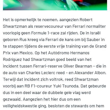
Het is opmerkelijk te noemen, aangezien Robert
Shwartzman als reservecoureur van
Ferrari
normaliter
voorlopig geen Formule 1-race zal rijden. De in Israël
geboren Rus kreeg via Ferrari de kans om bij
Sauber
in
te stappen tijdens de eerste vrije training van de Grand
Prix van Mexico. Op het Autódromo Hermanos
Rodríguez had Shwartzman goed beeld van het
incident tussen Ferrari-reserve
Oliver Bearman
- die in
de auto van
Charles Leclerc
reed - en
Alexander Albon
.
Terwijl dat incident zich voltrok, reed Shwartzman
voorbij aan RB F1-coureur
Yuki Tsunoda
. Dat gebeurde
dus in een deel waar de dubbele gele vlag werd
gezwaaid. Aangezien het hier dus om een
veiligheidskwestie ging, besloten de stewards om hem