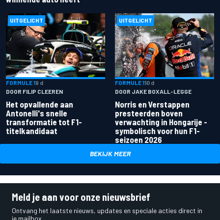
UITGELICHT
UITGELICHT
FORMULE 1
9 d
FORMULE 1
10 d
DOOR FILIP CLEEREN
DOOR JAKE BOXALL-LEGGE
Het opvallende aan
Norris en Verstappen
Antonelli's snelle
presteerden boven
transformatie tot F1-
verwachting in Hongarije -
titelkandidaat
symbolisch voor hun F1-
seizoen 2026
BEKIJK MEER
Meld je aan voor onze nieuwsbrief
Ontvang het laatste nieuws, updates en speciale acties direct in
je mailbox.