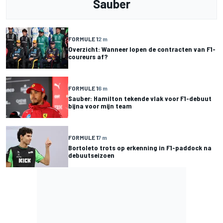
Sauber
FORMULE 1
2 m
Overzicht: Wanneer lopen de contracten van F1-
coureurs af?
FORMULE 1
6 m
Sauber: Hamilton tekende vlak voor F1-debuut
bijna voor mijn team
FORMULE 1
7 m
Bortoleto trots op erkenning in F1-paddock na
debuutseizoen