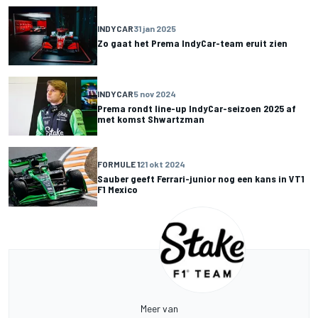
INDYCAR
31 jan 2025
Zo gaat het Prema IndyCar-team eruit zien
INDYCAR
5 nov 2024
Prema rondt line-up IndyCar-seizoen 2025 af
met komst Shwartzman
FORMULE 1
21 okt 2024
Sauber geeft Ferrari-junior nog een kans in VT1
F1 Mexico
Meer van