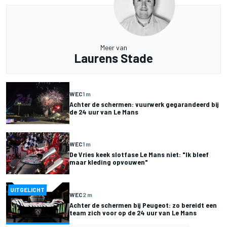
Meer van
Laurens Stade
WEC
1 m
Achter de schermen: vuurwerk gegarandeerd bij
de 24 uur van Le Mans
WEC
1 m
De Vries keek slotfase Le Mans niet: "Ik bleef
maar kleding opvouwen"
UITGELICHT
WEC
2 m
Achter de schermen bij Peugeot: zo bereidt een
team zich voor op de 24 uur van Le Mans