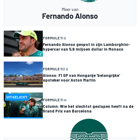
Meer van
Fernando Alonso
FORMULE 1
1 d
Fernando Alonso gespot in zijn Lamborghini-
hypercar van 5,9 miljoen dollar in Monaco
FORMULE 1
12 d
Alonso: F1 GP van Hongarije 'belangrijke'
opsteker voor Aston Martin
UITGELICHT
FORMULE 1
1 m
Column: Wie het slechtst geslapen heeft na de
Grand Prix van Barcelona