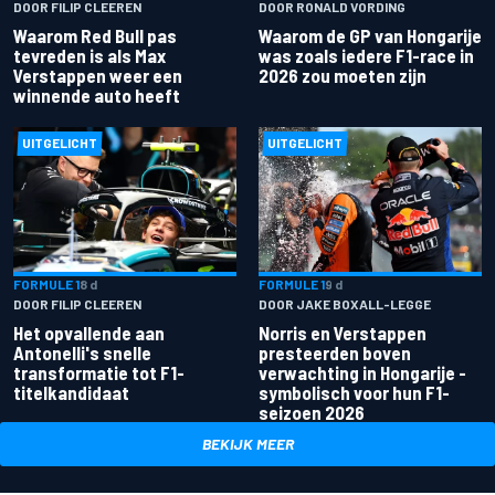
DOOR FILIP CLEEREN
DOOR RONALD VORDING
Waarom Red Bull pas
Waarom de GP van Hongarije
tevreden is als Max
was zoals iedere F1-race in
Verstappen weer een
2026 zou moeten zijn
winnende auto heeft
UITGELICHT
UITGELICHT
FORMULE 1
8 d
FORMULE 1
9 d
DOOR FILIP CLEEREN
DOOR JAKE BOXALL-LEGGE
Het opvallende aan
Norris en Verstappen
Antonelli's snelle
presteerden boven
transformatie tot F1-
verwachting in Hongarije -
titelkandidaat
symbolisch voor hun F1-
seizoen 2026
BEKIJK MEER