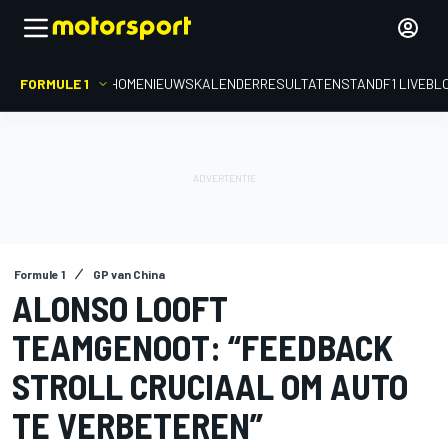
FORMULE 1
HOME
NIEUWS
KALENDER
RESULTATEN
STAND
F1 LIVEBL
Formule 1
GP van China
ALONSO LOOFT
TEAMGENOOT: “FEEDBACK
STROLL CRUCIAAL OM AUTO
TE VERBETEREN”