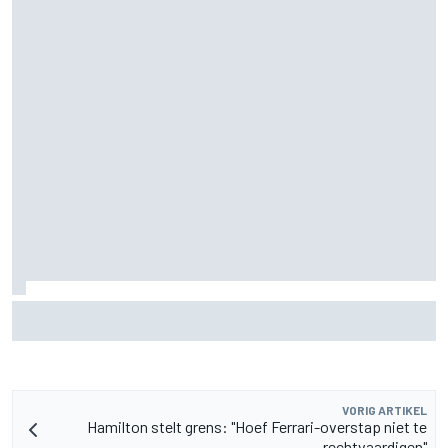
Fittipaldi: strijd tussen Antonelli en Russell is goed voor F1
VORIG ARTIKEL
Hamilton stelt grens: "Hoef Ferrari-overstap niet te
rechtvaardigen"