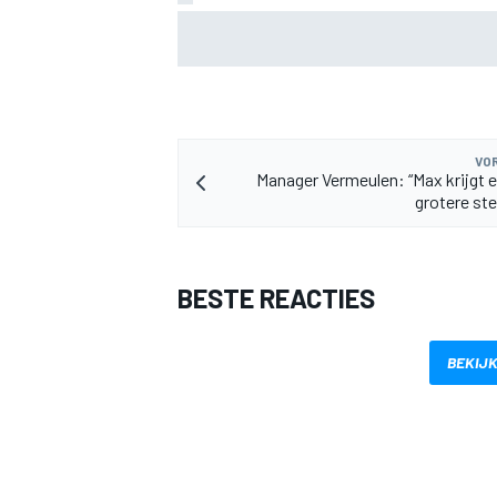
Valtteri Bottas boekt offroadsucces op 
tijdens F1-zomerstop
VOR
Manager Vermeulen: “Max krijgt 
MEER RACEKLASSEN
grotere ste
BESTE REACTIES
BEKIJK