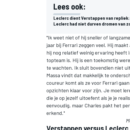
Lees ook:
Leclerc dient Verstappen van repliek:
Leclerc had niet durven dromen van zo
"Ik weet niet of hij sneller of langzam
jaar bij Ferrari zeggen veel. Hij maa
hij nog relatief weinig ervaring heeft
topteam is. Hij is een toekomstig wer
te wachten. Ik sluit bovendien niet ui
Massa vindt dat makkelijk te ondersc
coureur komt als ze voor Ferrari gaan r
opzichten klaar voor zijn. Je moet l
die je op jezelf uitoefent als je je real
eenvoudig, maar Charles pakt het per
erkend."
M
Verstappen versus Leclerc a