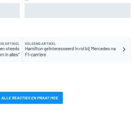
de fiets
Aston Martin onthult nieuwe limited-edition
Glenfiddich-whisky
IG ARTIKEL
VOLGEND ARTIKEL
een steeds
Hamilton geïnteresseerd in rol bij Mercedes na
m in alles”
F1-carrière
 ALLE REACTIES EN PRAAT MEE