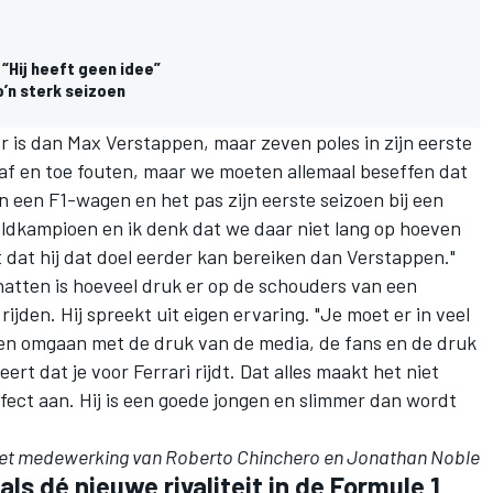
 “Hij heeft geen idee”
’n sterk seizoen
er is dan
Max Verstappen
, maar zeven poles in zijn eerste
kt af en toe fouten, maar we moeten allemaal beseffen dat
 in een F1-wagen en het pas zijn eerste seizoen bij een
eldkampioen en ik denk dat we daar niet lang op hoeven
t dat hij dat doel eerder kan bereiken dan Verstappen."
hatten is hoeveel druk er op de schouders van een
ijden. Hij spreekt uit eigen ervaring. "Je moet er in veel
eren omgaan met de druk van de media, de fans en de druk
iseert dat je voor Ferrari rijdt. Dat alles maakt het niet
fect aan. Hij is een goede jongen en slimmer dan wordt
et medewerking van Roberto Chinchero en Jonathan Noble
ls dé nieuwe rivaliteit in de Formule 1