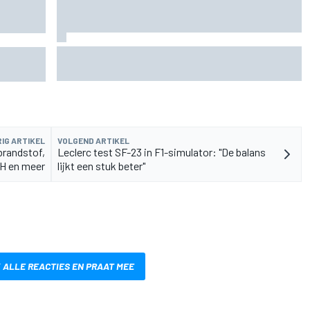
Waarom de McLaren MP4/8B een keerpunt had
voor
kunnen zijn voor de F1
IG ARTIKEL
VOLGEND ARTIKEL
brandstof,
Leclerc test SF-23 in F1-simulator: "De balans
H en meer
lijkt een stuk beter"
 ALLE REACTIES EN PRAAT MEE