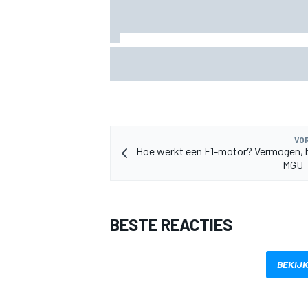
Grasser bevestigt tweede Lamborghini 
Nürburgring: wie krijgt de cockpit?
MEER RACEKLASSEN
VOR
Hoe werkt een F1-motor? Vermogen, 
MGU-
BESTE REACTIES
BEKIJK