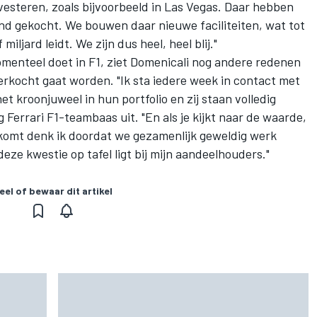
nvesteren, zoals bijvoorbeeld in Las Vegas. Daar hebben
and gekocht. We bouwen daar nieuwe faciliteiten, wat tot
iljard leidt. We zijn dus heel, heel blij."
omenteel doet in F1, ziet Domenicali nog andere redenen
erkocht gaat worden. "Ik sta iedere week in contact met
t kroonjuweel in hun portfolio en zij staan volledig
ig
Ferrari
F1-teambaas uit. "En als je kijkt naar de waarde,
t komt denk ik doordat we gezamenlijk geweldig werk
eze kwestie op tafel ligt bij mijn aandeelhouders."
eel of bewaar dit artikel