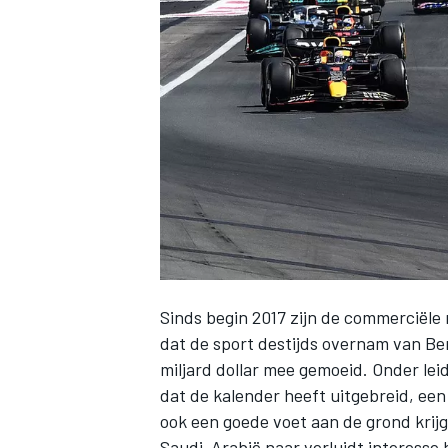
INDYCAR
Sinds begin 2017 zijn de commerciële
dat de sport destijds overnam van Be
miljard dollar mee gemoeid. Onder lei
WEC
DTM
dat de kalender heeft uitgebreid, een
ook een goede voet aan de grond krijg
Saudi-Arabië naar verluidt interesse