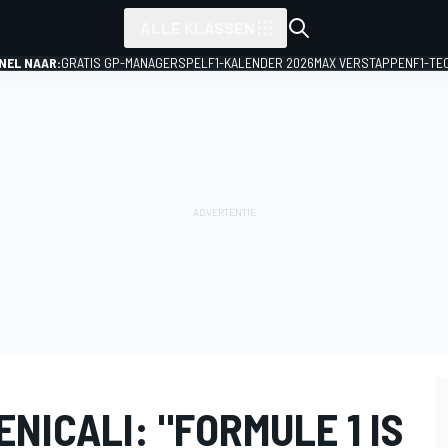
ALLE KLASSEN
NEL NAAR:
GRATIS GP-MANAGERSPEL
F1-KALENDER 2026
MAX VERSTAPPEN
F1-TE
NICALI: "FORMULE 1 IS