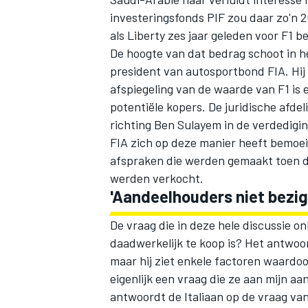
investeringsfonds PIF zou daar zo'n 20
als Liberty zes jaar geleden voor F1 b
De hoogte van dat bedrag schoot in 
president van autosportbond FIA. Hij
afspiegeling van de waarde van F1 is
e
potentiële kopers. De juridische afde
richting Ben Sulayem
in de verdedigin
FIA zich op deze manier heeft bemoei
afspraken die werden gemaakt toen de
werden verkocht.
'Aandeelhouders niet bezig
De vraag die in deze hele discussie o
daadwerkelijk te koop is? Het antwoor
maar hij ziet enkele factoren waardoor
eigenlijk een vraag die ze aan mijn a
antwoordt de Italiaan op de vraag va