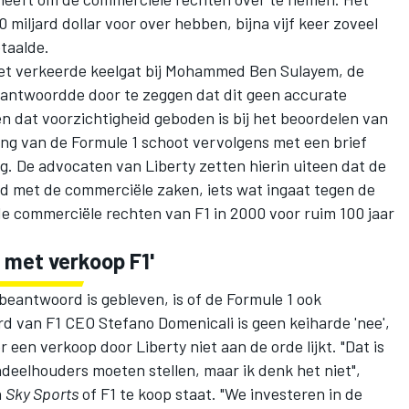
 miljard dollar voor over hebben, bijna vijf keer zoveel
etaalde.
het verkeerde keelgat bij Mohammed Ben Sulayem, de
 antwoordde door te zeggen dat dit
geen accurate
n dat voorzichtigheid geboden is bij het beoordelen van
ling van de Formule 1 schoot vervolgens
met een brief
g. De advocaten van Liberty zetten hierin uiteen dat de
d met de commerciële zaken, iets wat ingaat tegen de
 commerciële rechten van F1 in 2000 voor ruim 100 jaar
 met verkoop F1'
nbeantwoord is gebleven, is of de Formule 1 ook
d van F1 CEO Stefano Domenicali is geen keiharde 'nee',
 een verkoop door Liberty niet aan de orde lijkt. "Dat is
andeelhouders moeten stellen, maar ik denk het niet",
n
Sky Sports
of F1 te koop staat. "We investeren in de