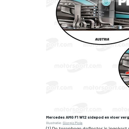
Mercedes AMG F1 W12 sidepod en vloer verg
Illustratie:
Giorgio Piola
(1) De torenhoge deflector is ingekor