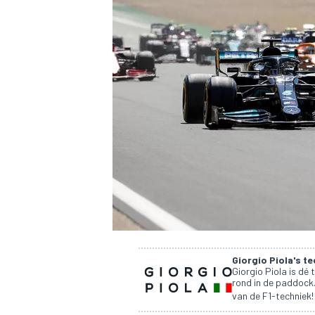
INDYCAR
Giorgio Piola's t
WEC
DTM
Giorgio Piola is dé 
rond in de paddock. 
van de F1-techniek