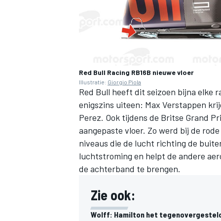
Red Bull Racing RB16B nieuwe vloer
Illustratie:
Giorgio Piola
Red Bull
heeft dit seizoen bijna elke
enigszins uiteen:
Max Verstappen
kri
Perez. Ook tijdens de Britse Grand P
aangepaste vloer. Zo werd bij de rode
niveaus die de lucht richting de buit
luchtstroming en helpt de andere aer
de achterband te brengen.
Zie ook:
Wolff: Hamilton het tegenovergestel