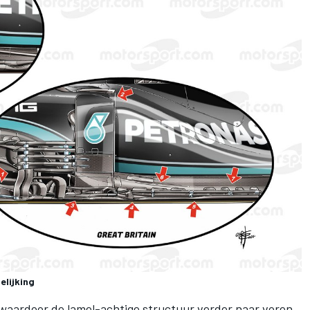
elijking
t waardoor de lamel-achtige structuur verder naar voren