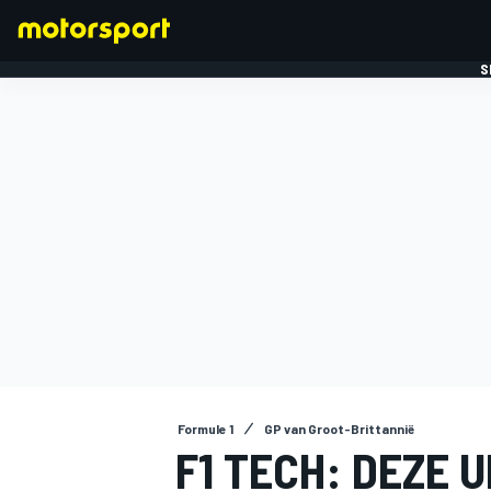
S
FORMULE 1
Formule 1
GP van Groot-Brittannië
F1 TECH: DEZE 