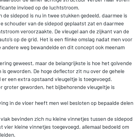
ficante invloed op de luchtstroom.
an de sidepod is nu in twee stukken gedeeld, daarmee is
e schouder van de sidepod geplaatst zat en daarmee
htstroom veroorzaakte. De vleugel aan de zijkant van de
auto’s op de grid. Het is een flinke omslag nadat men voor
 de andere weg bewandelde en dit concept ook meenam
dering geweest, maar de belangrijkste is hoe het golvende
 is geworden. De hoge deflector zit nu over de gehele
l er een extra opstaand vleugeltje is toegevoegd.
oer groter geworden, het bijbehorende vleugeltje is
ving in de vloer heeft men wel besloten op bepaalde delen
rvlak bevinden zich nu kleine vinnetjes tussen de sidepod
st vier kleine vinnetjes toegevoegd, allemaal bedoeld om
leiden.