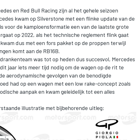
rcedes en
Red Bull Racing
zijn al het gehele seizoen
cedes
kwam op Silverstone met een flinke update van de
t is voor de kampioensformatie een van de laatste grote
rgaat op 2022, als het technische reglement flink gaat
 kwam dus met een fors pakket op de proppen terwijl
ingen komt aan de RB16B.
edrankenteam was tot op heden dus succesvol, Mercedes
it jaar iets meer tijd nodig om de wagen op de rit te
t de aerodynamische gevolgen van de benodigde
vloed had op een wagen met een low rake-concept zoals
dische aanpak en kwam geleidelijk tot een alles
taande illustratie met bijbehorende uitleg: