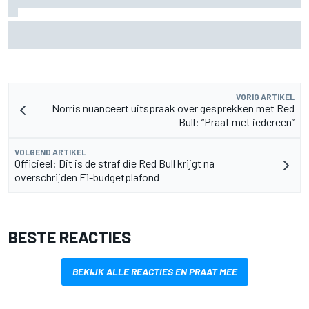
MotoGP Grand Prix van Groot-Brittannië 2026: tijden,
uitzending en meer
VORIG ARTIKEL
Norris nuanceert uitspraak over gesprekken met Red
Bull: “Praat met iedereen”
VOLGEND ARTIKEL
Officieel: Dit is de straf die Red Bull krijgt na
overschrijden F1-budgetplafond
BESTE REACTIES
BEKIJK ALLE REACTIES EN PRAAT MEE