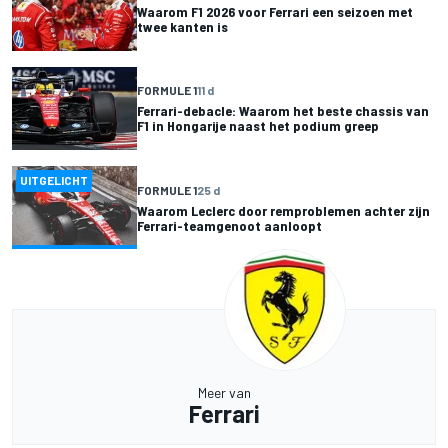
Waarom F1 2026 voor Ferrari een seizoen met
twee kanten is
FORMULE 1
11 d
Ferrari-debacle: Waarom het beste chassis van
F1 in Hongarije naast het podium greep
UITGELICHT
FORMULE 1
25 d
Waarom Leclerc door remproblemen achter zijn
Ferrari-teamgenoot aanloopt
Meer van
Ferrari