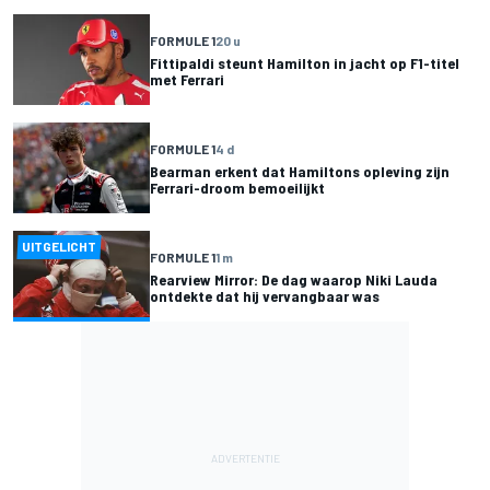
FORMULE 1
20 u
Fittipaldi steunt Hamilton in jacht op F1-titel
met Ferrari
FORMULE 1
4 d
Bearman erkent dat Hamiltons opleving zijn
Ferrari-droom bemoeilijkt
UITGELICHT
FORMULE 1
1 m
Rearview Mirror: De dag waarop Niki Lauda
ontdekte dat hij vervangbaar was