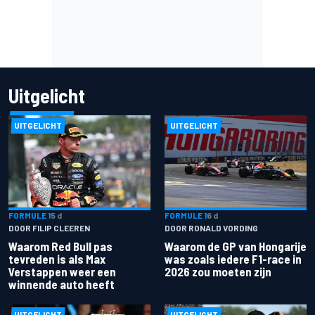
Uitgelicht
UITGELICHT
UITGELICHT
FORMULE 1
5 d
FORMULE 1
6 d
DOOR FILIP CLEEREN
DOOR RONALD VORDING
Waarom Red Bull pas
Waarom de GP van Hongarije
tevreden is als Max
was zoals iedere F1-race in
Verstappen weer een
2026 zou moeten zijn
winnende auto heeft
UITGELICHT
UITGELICHT