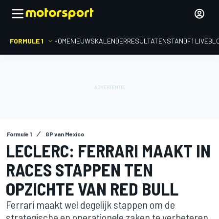
FORMULE 1
HOME
NIEUWS
KALENDER
RESULTATEN
STAND
F1 LIVEBL
Formule 1
GP van Mexico
LECLERC: FERRARI MAAKT IN
RACES STAPPEN TEN
OPZICHTE VAN RED BULL
Ferrari maakt wel degelijk stappen om de
strategische en operationele zaken te verbeteren