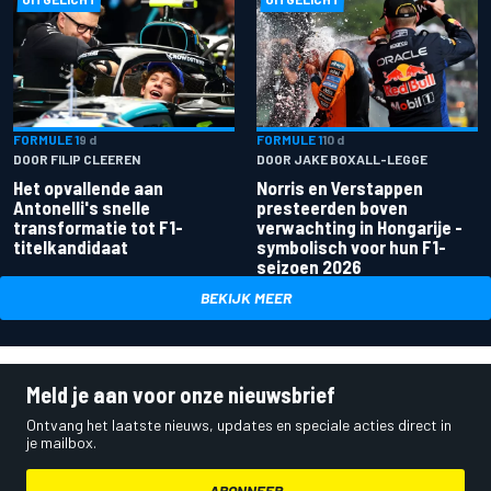
FORMULE 1
9 d
FORMULE 1
10 d
DOOR FILIP CLEEREN
DOOR JAKE BOXALL-LEGGE
Het opvallende aan
Norris en Verstappen
Antonelli's snelle
presteerden boven
transformatie tot F1-
verwachting in Hongarije -
titelkandidaat
symbolisch voor hun F1-
seizoen 2026
BEKIJK MEER
Meld je aan voor onze nieuwsbrief
Ontvang het laatste nieuws, updates en speciale acties direct in
je mailbox.
ABONNEER