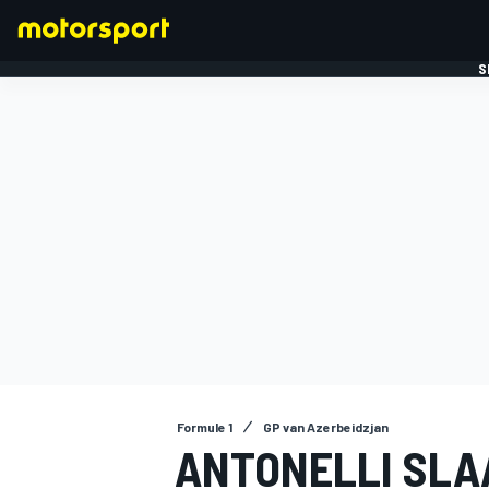
S
FORMULE 1
Formule 1
GP van Azerbeidzjan
ANTONELLI SLA