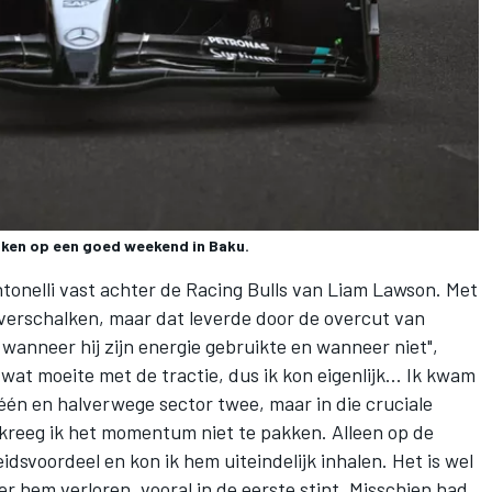
ijken op een goed weekend in Baku.
tonelli vast achter de
Racing Bulls
van
Liam Lawson
. Met
 verschalken, maar dat leverde door de overcut van
n wanneer hij zijn energie gebruikte en wanneer niet",
 wat moeite met de tractie, dus ik kon eigenlijk... Ik kwam
 één en halverwege sector twee, maar in die cruciale
 kreeg ik het momentum niet te pakken. Alleen op de
idsvoordeel en kon ik hem uiteindelijk inhalen. Het is wel
er hem verloren, vooral in de eerste stint. Misschien had