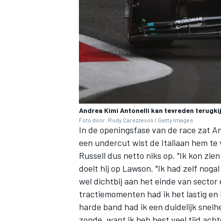
Andrea Kimi Antonelli kan tevreden terugk
Foto door: Rudy Carezzevoli / Getty Images
In de openingsfase van de race zat An
een undercut wist de Italiaan hem te
Russell dus netto niks op. "Ik kon zie
doelt hij op Lawson. "Ik had zelf nogal
wel dichtbij aan het einde van sector
tractiemomenten had ik het lastig en
harde band had ik een duidelijk snelhe
zonde, want ik heb best veel tijd acht