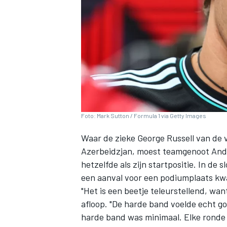
INDYCAR
Foto: Mark Sutton / Formula 1 via Getty Images
Waar de zieke
George Russell
van de v
Azerbeidzjan, moest teamgenoot
And
hetzelfde als zijn startpositie. In de 
een aanval voor een podiumplaats kwa
"Het is een beetje teleurstellend, wan
WEC
DTM
afloop. "De harde band voelde echt go
harde band was minimaal. Elke ronde 