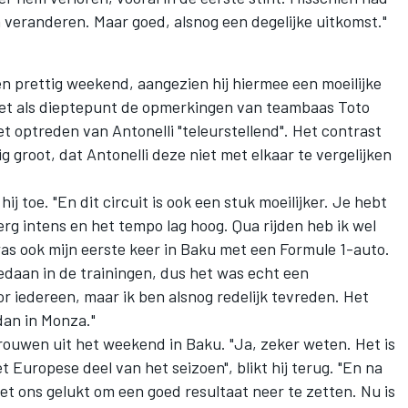
n veranderen. Maar goed, alsnog een degelijke uitkomst."
n prettig weekend, aangezien hij hiermee een moeilijke
met als dieptepunt de opmerkingen van teambaas Toto
 optreden van Antonelli "teleurstellend". Het contrast
groot, dat Antonelli deze niet met elkaar te vergelijken
ij toe. "En dit circuit is ook een stuk moeilijker. Je hebt
rg intens en het tempo lag hoog. Qua rijden heb ik wel
as ook mijn eerste keer in Baku met een Formule 1-auto.
daan in de trainingen, dus het was echt een
or iedereen, maar ik ben alsnog redelijk tevreden. Het
dan in Monza."
rouwen uit het weekend in Baku. "Ja, zeker weten. Het is
t Europese deel van het seizoen", blikt hij terug. "En na
het ons gelukt om een goed resultaat neer te zetten. Nu is