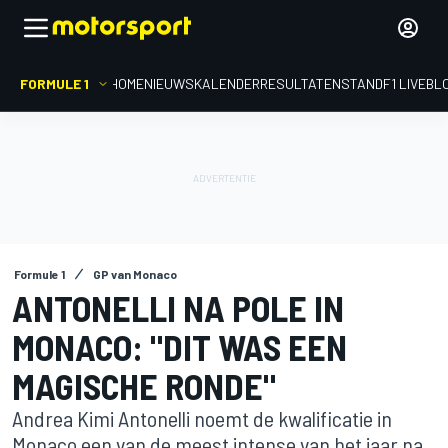
FORMULE 1
HOME
NIEUWS
KALENDER
RESULTATEN
STAND
F1 LIVEBL
Formule 1
GP van Monaco
ANTONELLI NA POLE IN
MONACO: "DIT WAS EEN
MAGISCHE RONDE"
Andrea Kimi Antonelli noemt de kwalificatie in
Monaco een van de meest intense van het jaar na