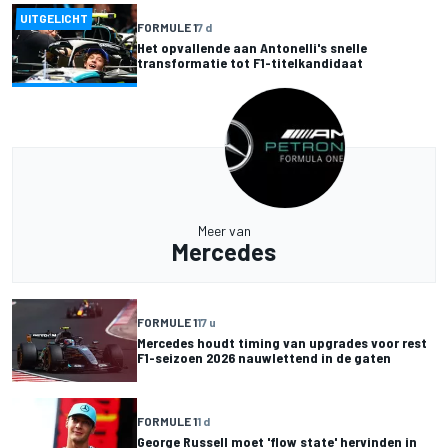
UITGELICHT
FORMULE 1
7 d
Het opvallende aan Antonelli's snelle
transformatie tot F1-titelkandidaat
Meer van
Mercedes
FORMULE 1
17 u
Mercedes houdt timing van upgrades voor rest
F1-seizoen 2026 nauwlettend in de gaten
FORMULE 1
1 d
George Russell moet 'flow state' hervinden in