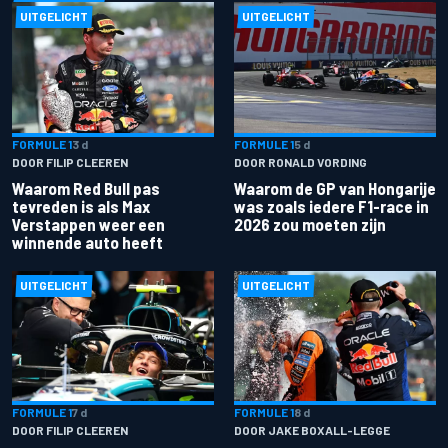
UITGELICHT
UITGELICHT
FORMULE 1
3 d
FORMULE 1
5 d
DOOR FILIP CLEEREN
DOOR RONALD VORDING
Waarom Red Bull pas
Waarom de GP van Hongarije
tevreden is als Max
was zoals iedere F1-race in
Verstappen weer een
2026 zou moeten zijn
winnende auto heeft
UITGELICHT
UITGELICHT
FORMULE 1
7 d
FORMULE 1
8 d
DOOR FILIP CLEEREN
DOOR JAKE BOXALL-LEGGE