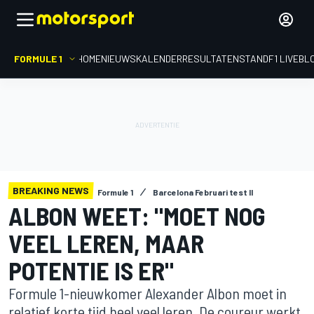
FORMULE 1
HOME
NIEUWS
KALENDER
RESULTATEN
STAND
F1 LIVEBL
BREAKING NEWS
Formule 1
Barcelona Februari test II
ALBON WEET: "MOET NOG
VEEL LEREN, MAAR
POTENTIE IS ER"
Formule 1-nieuwkomer Alexander Albon moet in
relatief korte tijd heel veel leren. De coureur werkt