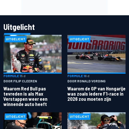
Uitgelicht
UITGELICHT
UITGELICHT
FORMULE 1
5 d
FORMULE 1
6 d
DOOR FILIP CLEEREN
DOOR RONALD VORDING
Waarom Red Bull pas
Waarom de GP van Hongarije
tevreden is als Max
was zoals iedere F1-race in
Verstappen weer een
2026 zou moeten zijn
winnende auto heeft
UITGELICHT
UITGELICHT