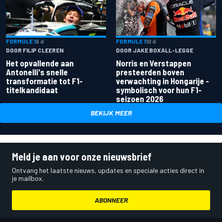
FORMULE 1
9 d
FORMULE 1
10 d
DOOR FILIP CLEEREN
DOOR JAKE BOXALL-LEGGE
Het opvallende aan
Norris en Verstappen
Antonelli's snelle
presteerden boven
transformatie tot F1-
verwachting in Hongarije -
titelkandidaat
symbolisch voor hun F1-
seizoen 2026
BEKIJK MEER
Meld je aan voor onze nieuwsbrief
Ontvang het laatste nieuws, updates en speciale acties direct in
je mailbox.
ABONNEER