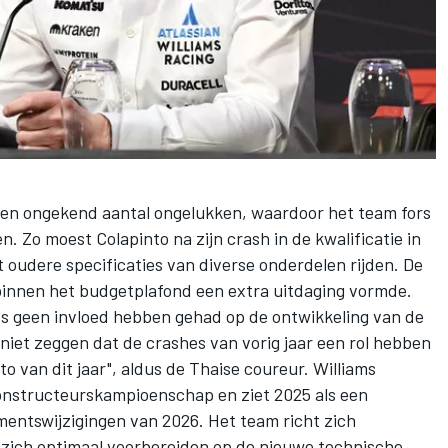
een ongekend aantal ongelukken, waardoor het team fors
. Zo moest Colapinto na zijn crash in de kwalificatie in
 oudere specificaties van diverse onderdelen rijden. De
 binnen het budgetplafond een extra uitdaging vormde.
s geen invloed hebben gehad op de ontwikkeling van de
 niet zeggen dat de crashes van vorig jaar een rol hebben
o van dit jaar", aldus de Thaise coureur. Williams
constructeurskampioenschap en ziet 2025 als een
mentswijzigingen van 2026. Het team richt zich
l zich optimaal voorbereiden op de nieuwe technische