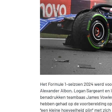
INDYCAR
Het Formule 1-seizoen 2024 werd vo
Alexander Albon
, Logan Sargeant en 
WEC
DTM
benadrukken teambaas James Vowles e
hebben gehad op de voorbereiding op
"een kleine hoeveelheid pijn" met zic