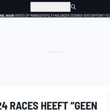
ALLE KLASSEN
NEL NAAR:
GRATIS GP-MANAGERSPEL
F1-KALENDER 2026
MAX VERSTAPPEN
F1-TE
24 RACES HEEFT “GEEN