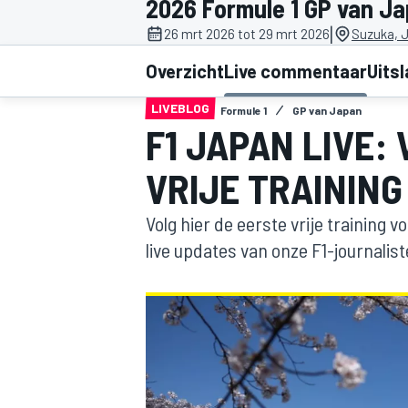
2026 Formule 1 GP van J
|
26 mrt 2026 tot 29 mrt 2026
Suzuka, 
Overzicht
Live commentaar
Uits
LIVEBLOG
Formule 1
GP van Japan
F1 JAPAN LIVE:
VRIJE TRAINING
MOTOGP
Volg hier de eerste vrije training 
live updates van onze F1-journalist