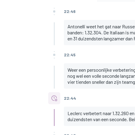
22:46
Antonelli weet het gat naar Russe
banden: 1.32.304. De Italiaan is 
en 31 duizendsten langzamer dan R
MEER RACEKLASSEN
22:45
Weer een persoonlijke verbeterin
nog wel een volle seconde langzam
vier tienden sneller dan zijn team
22:44
Leclerc verbetert naar 1.32.260 en
duizendsten van een seconde. Bei