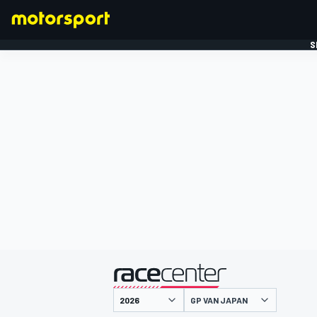
S
FORMULE 1
gepresenteerd door
GP VAN JAPAN