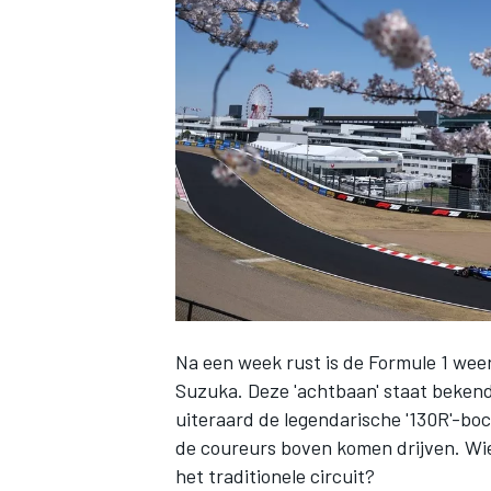
INDYCAR
Na een week rust is de Formule 1 weer 
Suzuka. Deze 'achtbaan' staat bekend
WEC
DTM
uiteraard de legendarische '130R'-boc
de coureurs boven komen drijven. Wi
het traditionele circuit?