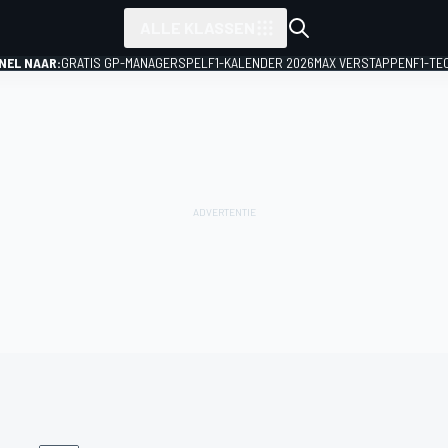
ALLE KLASSEN
NEL NAAR:
GRATIS GP-MANAGERSPEL
F1-KALENDER 2026
MAX VERSTAPPEN
F1-TE