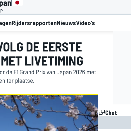
apan
JP
lagen
Rijdersrapporten
Nieuws
Video's
 VOLG DE EERSTE
 MET LIVETIMING
voor de F1 Grand Prix van Japan 2026 met
en ter plaatse.
Chat