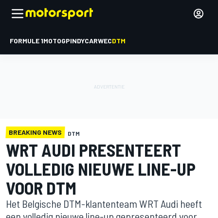
FORMULE 1
MOTOGP
INDYCAR
WEC
DTM
BREAKING NEWS
DTM
WRT AUDI PRESENTEERT
VOLLEDIG NIEUWE LINE-UP
VOOR DTM
Het Belgische DTM-klantenteam WRT Audi heeft
een volledig nieuwe line-up gepresenteerd voor