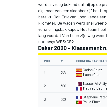
werd al vroeg bekend dat hij op de pr
eigenaar van een sloopbedrijf heeft 
bereikt. Ook
Erik van Loon kende een 
kilometer. De wagen werd snel weer ov
versnellingsbak kapot. Het team heef
lang voordat Van Loon zijn weg weer 
uur langs WP3/CP2.
Dakar 2020 - Klassement n
POS.
#
COUREUR/NAVIGATO
Carlos Sainz
1
305
Lucas Cruz
Nasser Al-Atti
2
300
Mathieu Baume
Stephane Peter
3
302
Paulo Fiuza