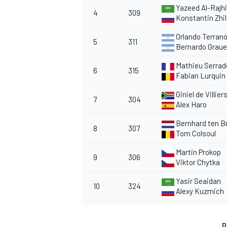
Yazeed Al-Rajhi
4
309
Konstantin Zhi
Orlando Terran
5
311
Bernardo Graue
Mathieu Serrad
6
315
Fabian Lurquin
Giniel de Villier
7
304
Alex Haro
Bernhard ten B
8
307
Tom Colsoul
Martin Prokop
9
306
Viktor Chytka
Yasir Seaidan
10
324
Alexy Kuzmich
D