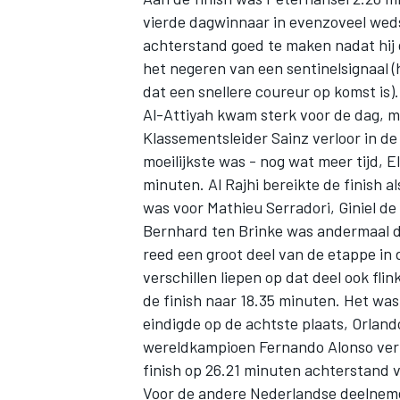
vierde dagwinnaar in evenzoveel weds
achterstand goed te maken nadat
hij
het negeren van een sentinelsignaal
(
dat een snellere coureur op komst is).
Al-Attiyah kwam sterk voor de dag, m
Klassementsleider Sainz verloor in de
moeilijkste was - nog wat meer tijd, E
minuten. Al Rajhi bereikte de finish al
was voor Mathieu Serradori, Giniel de V
Bernhard ten Brinke
was andermaal d
reed een groot deel van de etappe in d
verschillen liepen op dat deel ook fl
de finish naar 18.35 minuten. Het wa
eindigde op de achtste plaats, Orlan
wereldkampioen Fernando Alonso verl
finish op 26.21 minuten achterstand 
Voor de andere Nederlandse deelneme