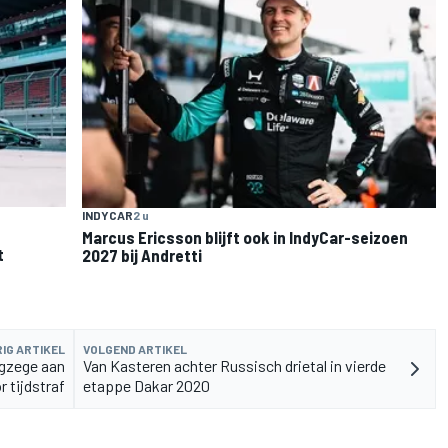
INDYCAR
2 u
Marcus Ericsson blijft ook in IndyCar-seizoen
t
2027 bij Andretti
IG ARTIKEL
VOLGEND ARTIKEL
agzege aan
Van Kasteren achter Russisch drietal in vierde
 tijdstraf
etappe Dakar 2020