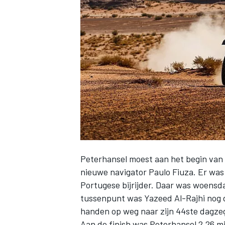
INDYCAR
Peterhansel moest aan het begin van
nieuwe navigator Paulo Fiuza. Er was
Portugese bijrijder. Daar was woensda
WEC
DTM
tussenpunt was Yazeed Al-Rajhi nog d
handen op weg naar zijn 44ste dagzeg
Aan de finish was Peterhansel 2.26 m