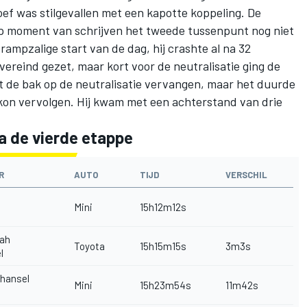
oef was stilgevallen met een kapotte koppeling. De
op moment van schrijven het tweede tussenpunt nog niet
rampzalige start van de dag
, hij crashte al na 32
ereind gezet, maar kort voor de neutralisatie ging de
t de bak op de neutralisatie vervangen, maar het duurde
kon vervolgen. Hij kwam met een achterstand van drie
a de vierde etappe
R
AUTO
TIJD
VERSCHIL
Mini
15h12m12s
yah
Toyota
15h15m15s
3m3s
l
hansel
Mini
15h23m54s
11m42s