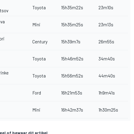
Toyota
15h35m22s
23m10s
ltsov
ova
Mini
15h35m25s
23m13s
ori
Century
15h39m7s
26m55s
s
Toyota
15h46m52s
34m40s
rinke
Toyota
15h56m52s
44m40s
Ford
16h21m53s
1h9m41s
Mini
16h42m37s
1h30m25s
eel of bewaar dit artikel