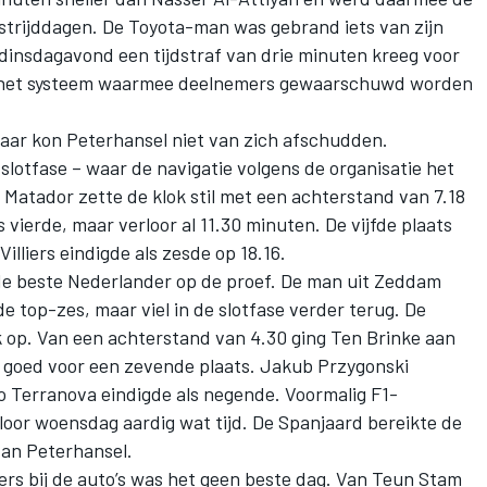
trijddagen. De Toyota-man was gebrand iets van zijn
 dinsdagavond een tijdstraf van drie minuten kreeg voor
het systeem waarmee deelnemers gewaarschuwd worden
aar kon Peterhansel niet van zich afschudden.
 slotfase – waar de navigatie volgens de organisatie het
l Matador zette de klok stil met een achterstand van 7.18
s vierde, maar verloor al 11.30 minuten. De vijfde plaats
illiers eindigde als zesde op 18.16.
e beste Nederlander op de proef. De man uit Zeddam
e top-zes, maar viel in de slotfase verder terug. De
ink op. Van een achterstand van 4.30 ging Ten Brinke aan
s goed voor een zevende plaats. Jakub Przygonski
do Terranova eindigde als negende. Voormalig F1-
oor woensdag aardig wat tijd. De Spanjaard bereikte de
van Peterhansel.
rs bij de auto’s was het geen beste dag. Van Teun Stam