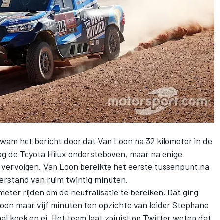
kwam het bericht door dat
Van Loon
na 32 kilometer in de
lag de Toyota Hilux ondersteboven, maar na enige
 vervolgen. Van Loon bereikte het eerste tussenpunt na
erstand van ruim twintig minuten.
eter rijden om de neutralisatie te bereiken. Dat ging
n Loon maar vijf minuten ten opzichte van leider Stephane
aal koek en ei. Het team
laat zojuist op Twitter weten
dat