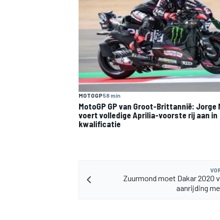
MOTOGP
58 min
MotoGP GP van Groot-Brittannië: Jorge 
voert volledige Aprilia-voorste rij aan in
kwalificatie
VOR
Zuurmond moet Dakar 2020 ve
aanrijding me