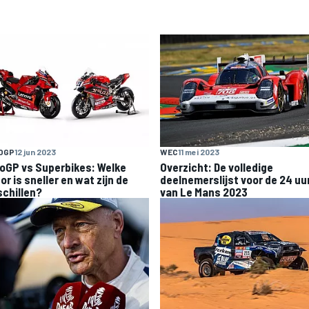
OGP
12 jun 2023
WEC
11 mei 2023
oGP vs Superbikes: Welke
Overzicht: De volledige
r is sneller en wat zijn de
deelnemerslijst voor de 24 uu
schillen?
van Le Mans 2023