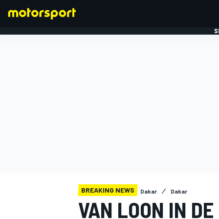
S
FORMULE 1
BREAKING NEWS
Dakar
Dakar
VAN LOON IN D