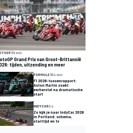
OTOGP
39 min
otoGP Grand Prix van Groot-Brittannië
026: tijden, uitzending en meer
FORMULE 1
54 min
F1 2026-tussenrapport:
Aston Martin zoekt
eerherstel na dramatische
start
INDYCAR
2 u
Zo kijk je naar IndyCar 2026
in Portland: schema,
starttijd en tv