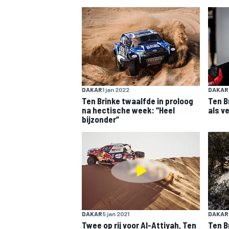
INDYCAR
DAKAR
1 jan 2022
DAKAR
Ten Brinke twaalfde in proloog
Ten B
na hectische week: “Heel
als v
bijzonder”
WEC
DTM
DAKAR
5 jan 2021
DAKAR
Twee op rij voor Al-Attiyah, Ten
Ten B