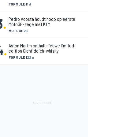
FORMULE 1
1 d
3
.
Pedro Acosta houdt hoop op eerste
MotoGP-zege met KTM
MOTOGP
2 u
4
.
Aston Martin onthult nieuwe limited-
edition Glenfiddich-whisky
FORMULE 1
22 u