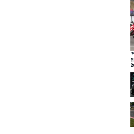
M
M
2