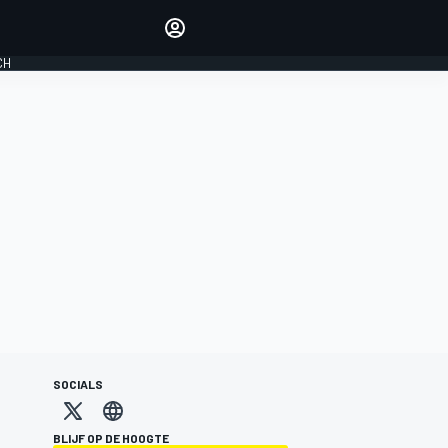
Laat je horen met de
reactiemodule
CH
LOGIN
EDITIE
NEDERLAND
SOCIALS
BLIJF OP DE HOOGTE