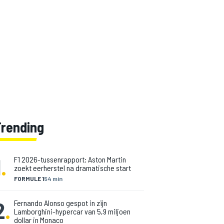
Trending
1
.
F1 2026-tussenrapport: Aston Martin
zoekt eerherstel na dramatische start
FORMULE 1
54 min
2
.
Fernando Alonso gespot in zijn
Lamborghini-hypercar van 5,9 miljoen
dollar in Monaco