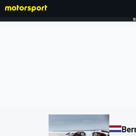
S
FORMULE 1
Ber