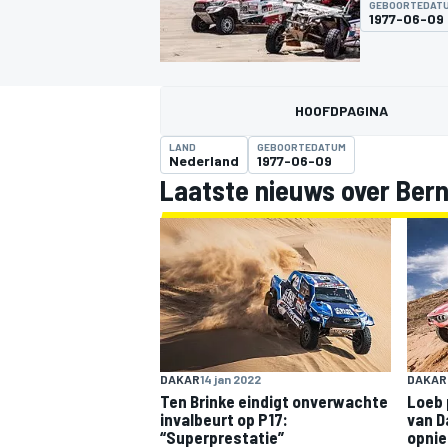
GEBOORTEDAT
1977-06-09
HOOFDPAGINA
LAND
GEBOORTEDATUM
Nederland
1977-06-09
Laatste nieuws over Bern
MOTOGP
DAKAR
14 jan 2022
DAKAR
Ten Brinke eindigt onverwachte
Loeb 
invalbeurt op P17:
van D
“Superprestatie”
opni