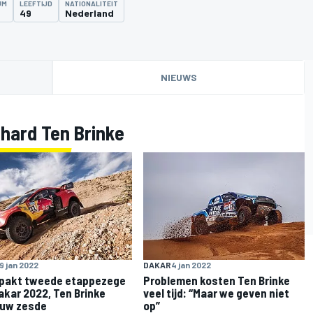
UM
LEEFTIJD
NATIONALITEIT
49
Nederland
NIEUWS
hard Ten Brinke
9 jan 2022
DAKAR
4 jan 2022
pakt tweede etappezege
Problemen kosten Ten Brinke
akar 2022, Ten Brinke
veel tijd: “Maar we geven niet
euw zesde
op”