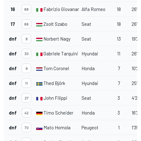
16
Fabrizio Giovanardi
Alfa Romeo
18
26'0
88
17
Zsolt Szabo
Seat
18
26'1
66
dnf
Norbert Nagy
Seat
13
19'2
8
dnf
Gabriele Tarquini
Hyundai
11
26'1
30
dnf
Tom Coronel
Honda
7
10'2
9
dnf
Thed Björk
Hyundai
7
25'0
11
dnf
John Filippi
Seat
3
4'22
27
dnf
Timo Scheider
Honda
3
16'2
42
dnf
Mato Homola
Peugeot
1
1'35
70