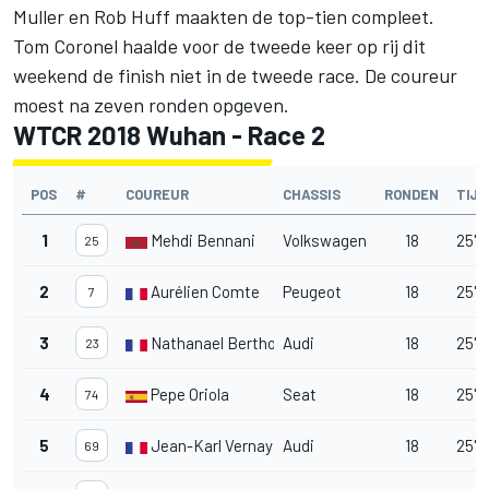
Muller en Rob Huff maakten de top-tien compleet.
Tom Coronel haalde voor de tweede keer op rij dit
weekend de finish niet in de tweede race. De coureur
moest na zeven ronden opgeven.
WTCR 2018 Wuhan - Race 2
POS
#
COUREUR
CHASSIS
RONDEN
TIJD
1
Mehdi Bennani
Volkswagen
18
25'3
25
2
Aurélien Comte
Peugeot
18
25'3
7
3
Nathanael Berthon
Audi
18
25'3
23
4
Pepe Oriola
Seat
18
25'41
74
5
Jean-Karl Vernay
Audi
18
25'4
69