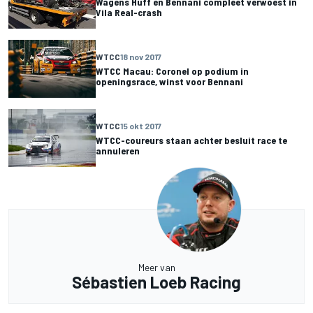
Wagens Huff en Bennani compleet verwoest in
Vila Real-crash
WTCC
18 nov 2017
WTCC Macau: Coronel op podium in
openingsrace, winst voor Bennani
WTCC
15 okt 2017
WTCC-coureurs staan achter besluit race te
annuleren
Meer van
Sébastien Loeb Racing