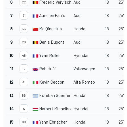
6
Frederic Vervisch
Audi
18
25'4
22
7
Aurelien Panis
Audi
18
25'4
21
8
Ma Qing Hua
Honda
18
25'4
55
9
Denis Dupont
Audi
18
25'4
20
10
Yvan Muller
Hyundai
18
25'4
48
11
Rob Huff
Volkswagen
18
25'4
12
12
Kevin Ceccon
Alfa Romeo
18
25'4
31
13
Esteban Guerrieri
Honda
18
25'5
86
14
Norbert Michelisz
Hyundai
18
25'5
5
15
Yann Ehrlacher
Honda
18
25'5
68