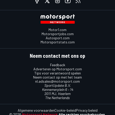
Motor1.com
Motorsportjobs.com
Autosport.com
Motorsportstats.com
Neem contact met ons op
Feedback
Adverteren op Motorsport.com
Tips voor verantwoord spelen
Neem contact op met het team
nl.adsales@motorsport.com
SportUpdate B.V.
Kennemerplein 6 – 14
2011 MJ, Haarlem
The Netherlands
Algemene voorwaarden
Cookie-beleid
Privacy beleid
© 2026
Motorsport Network
Alle rechten voorbehouden.