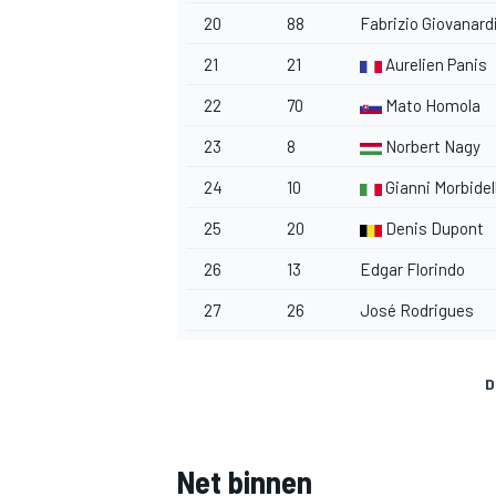
20
88
Fabrizio Giovanard
21
21
Aurelien Panis
22
70
Mato Homola
23
8
Norbert Nagy
24
10
Gianni Morbidell
25
20
Denis Dupont
26
13
Edgar Florindo
27
26
José Rodrigues
D
Net binnen