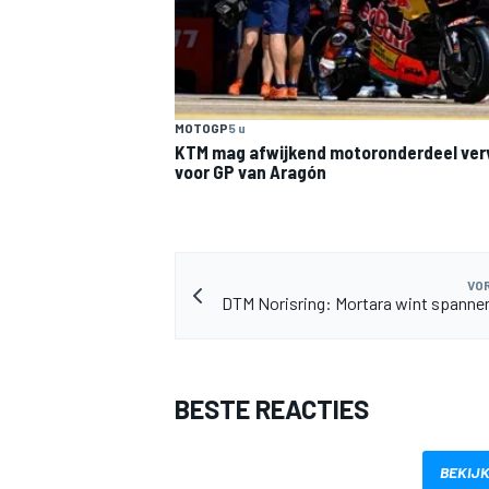
MOTOGP
5 u
KTM mag afwijkend motoronderdeel ve
voor GP van Aragón
VOR
DTM Norisring: Mortara wint spanne
BESTE REACTIES
BEKIJK