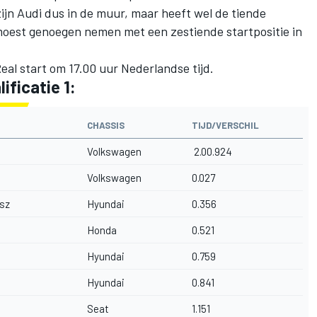
ijn Audi dus in de muur, maar heeft wel de tiende
moest genoegen nemen met een zestiende startpositie in
eal start om 17.00 uur Nederlandse tijd.
ificatie 1:
CHASSIS
TIJD/VERSCHIL
Volkswagen
2.00.924
Volkswagen
0.027
isz
Hyundai
0.356
Honda
0.521
Hyundai
0.759
Hyundai
0.841
Seat
1.151