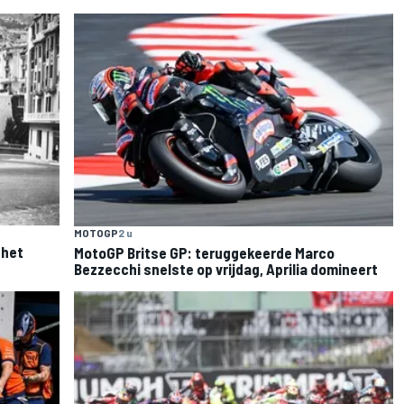
MOTOGP
2 u
 het
MotoGP Britse GP: teruggekeerde Marco
Bezzecchi snelste op vrijdag, Aprilia domineert