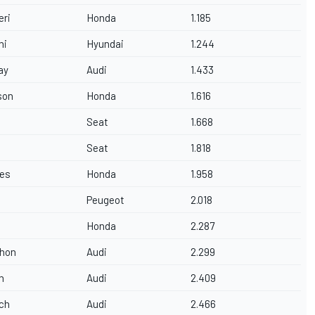
eri
Honda
1.185
ni
Hyundai
1.244
ay
Audi
1.433
son
Honda
1.616
Seat
1.668
Seat
1.818
es
Honda
1.958
Peugeot
2.018
Honda
2.287
thon
Audi
2.299
n
Audi
2.409
sch
Audi
2.466