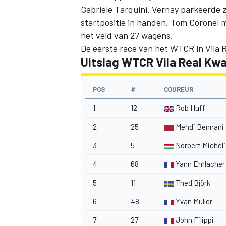
Gabriele Tarquini. Vernay parkeerde z
startpositie in handen. Tom Coronel 
het veld van 27 wagens.
De eerste race van het WTCR in Vila R
Uitslag WTCR Vila Real Kwal
POS
#
COUREUR
1
12
Rob Huff
2
25
Mehdi Bennani
3
5
Norbert Michel
4
68
Yann Ehrlacher
5
11
Thed Björk
6
48
Yvan Muller
7
27
John Filippi