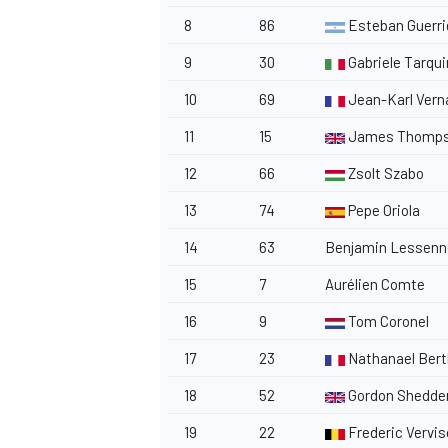
8
86
Esteban Guerri
9
30
Gabriele Tarqui
10
69
Jean-Karl Vern
11
15
James Thomp
12
66
Zsolt Szabo
13
74
Pepe Oriola
14
63
Benjamin Lessenn
15
7
Aurélien Comte
16
9
Tom Coronel
17
23
Nathanael Ber
18
52
Gordon Shedde
19
22
Frederic Vervi