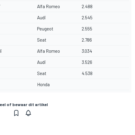
i
Alfa Romeo
2.488
Audi
2.545
Peugeot
2.555
Seat
2.786
i
Alfa Romeo
3.034
Audi
3.526
Seat
4.538
Honda
eel of bewaar dit artikel