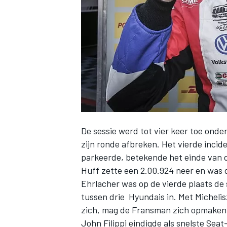
INDYCAR
De sessie werd tot vier keer toe ond
zijn ronde afbreken. Het vierde incid
parkeerde, betekende het einde van de 
Huff zette een 2.00.924 neer en was
Ehrlacher was op de vierde plaats de 
WEC
DTM
tussen drie Hyundais in. Met Michelis
zich, mag de Fransman zich opmaken v
John Filippi eindigde als snelste Sea