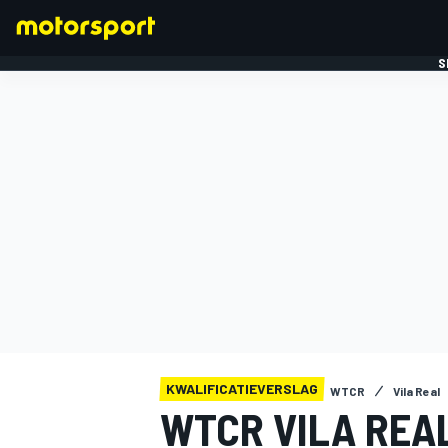
S
FORMULE 1
KWALIFICATIEVERSLAG
WTCR
Vila Real
WTCR VILA REA