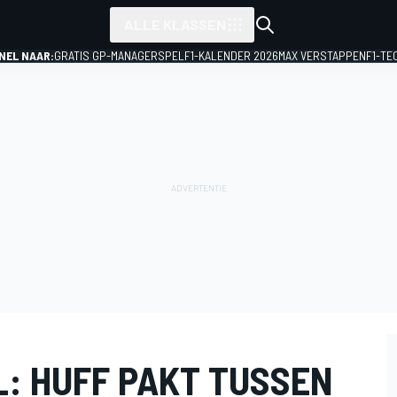
ALLE KLASSEN
NEL NAAR:
GRATIS GP-MANAGERSPEL
F1-KALENDER 2026
MAX VERSTAPPEN
F1-TE
L: HUFF PAKT TUSSEN