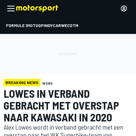
FORMULE 1
MOTOGP
INDYCAR
WEC
DTM
BREAKING NEWS
WSBK
LOWES IN VERBAND
GEBRACHT MET OVERSTAP
NAAR KAWASAKI IN 2020
Alex Lowes wordt in verband gebracht met een
overstap naar het WK Superbike-team van