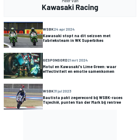
Meer van
Kawasaki Racing
WSBK
24 apr 2024
Kawasaki stopt na dit seizoen met
fabrieksteam in WK Superbikes
GESPONSORD
21 mrt 2024
Motul en Kawasaki's Lime Green: waar
effectiviteit en emotie samenkomen
WSBK
31 jul 2023
Bautista pakt zegerecord bij WSBK-races
Tsjechië, punten Van der Mark bij rentree