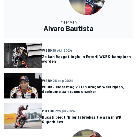
Meer van
Alvaro Bautista
WSBK
10 okt 2024
Zo kan Razgatlioglu in Estoril WSBK-kampioen
worden
WSBK
26 sep 2024
WSBK-leider mag VT1 in Aragón weer rijden,
deelname aan races onzeker
MOTOGP
29 jul 2024
Ducati biedt Miller fabriekszitje aan in WK
Superbikes