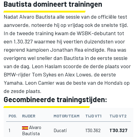
Bautista domineert trainingen
Nadat Alvaro Bautista alle sessie van de officiële test
aanvoerde
, noteerde hij op vrijdag ook de snelste tijd.
In de tweede training kwam de WSBK-debutant tot
een 1.30.327 waarmee hij veertien duizendsten voor
regerend kampioen Jonathan Rea eindigde. Rea was
overigens wel sneller dan Bautista in de eerste sessie
van de dag. Leon Haslam scoorde de derde plaats voor
BMW-rijder Tom Sykes en Alex Lowes, de eerste
Yamaha. Leon Camier was de beste van de Honda’s op
de zesde plaats.
Gecombineerde trainingstijden:
POS.
RIJDER
MOTOR/TEAM
TIJD VT1
TIJD VT2
Alvaro
1
Ducati
1'30.362
1'30.327
Bautista