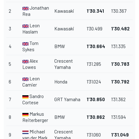
Jonathan
2
Kawasaki
1'30.341
1'30.367
Rea
Leon
3
Kawasaki
1'30.499
1'30.482
Haslam
Tom
4
BMW
1'30.664
1'31.335
Sykes
Alex
Crescent
5
1'31.285
1'30.783
Lowes
Yamaha
Leon
6
Honda
1'31.024
1'30.792
Camier
Sandro
7
GRT Yamaha
1'30.850
1'31.362
Cortese
Markus
8
BMW
1'30.862
1'31.594
Reiterberger
Michael
Crescent
9
1'31.060
1'31.049
van der Mark
Yamaha