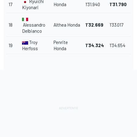
Ryuichi
17
Honda
1'31.940
1'31.790
Kiyonari
18
Alessandro
Althea Honda
1'32.669
1'33.017
Delbianco
Troy
Penrite
19
1'34.324
1'34.654
Herfoss
Honda