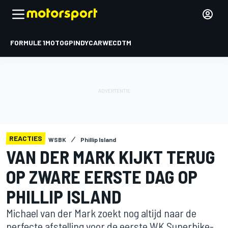
FORMULE 1
MOTOGP
INDYCAR
WEC
DTM
REACTIES
WSBK
Phillip Island
VAN DER MARK KIJKT TERUG
OP ZWARE EERSTE DAG OP
PHILLIP ISLAND
Michael van der Mark zoekt nog altijd naar de
perfecte afstelling voor de eerste WK Superbike-