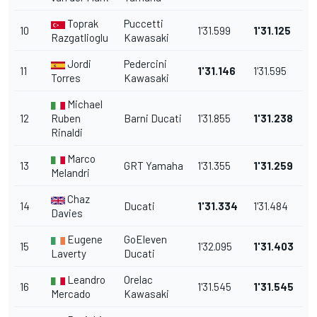
Toprak
Puccetti
10
1'31.599
1'31.125
Razgatlioglu
Kawasaki
Jordi
Pedercini
11
1'31.146
1'31.595
Torres
Kawasaki
Michael
12
Ruben
Barni Ducati
1'31.855
1'31.238
Rinaldi
Marco
13
GRT Yamaha
1'31.355
1'31.259
Melandri
Chaz
14
Ducati
1'31.334
1'31.484
Davies
Eugene
GoEleven
15
1'32.095
1'31.403
Laverty
Ducati
Leandro
Orelac
16
1'31.545
1'31.545
Mercado
Kawasaki