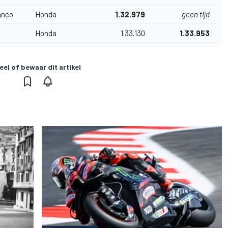
anco
Honda
1.32.979
geen tijd
Honda
1.33.130
1.33.953
eel of bewaar dit artikel