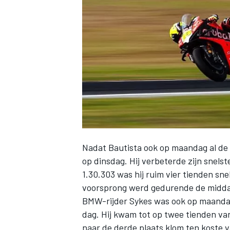
INDYCAR
Nadat Bautista ook op maandag al de s
op dinsdag. Hij verbeterde zijn snelst
1.30.303 was hij ruim vier tienden s
voorsprong werd gedurende de midd
WEC
DTM
BMW-rijder Sykes was ook op maandag
dag. Hij kwam tot op twee tienden v
naar de derde plaats klom ten koste