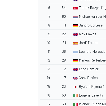
6
54
Toprak Razgatliog
7
60
Michael van der M
8
11
Sandro Cortese
9
22
Alex Lowes
10
81
Jordi Torres
11
36
Leandro Mercado
12
28
Markus Reiterber
13
2
Leon Camier
14
7
Chaz Davies
15
23
Ryuichi Kiyonari
16
50
Eugene Laverty
17
21
Michael Ruben Ri