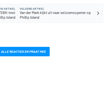
IG ARTIKEL
VOLGEND ARTIKEL
WSBK-test
Van der Mark kijkt uit naar seizoensopener op
llip Island
Phillip Island
 ALLE REACTIES EN PRAAT MEE