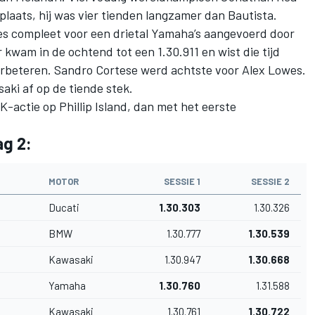
plaats, hij was vier tienden langzamer dan Bautista.
es compleet voor een drietal Yamaha’s aangevoerd door
kwam in de ochtend tot een 1.30.911 en wist die tijd
erbeteren. Sandro Cortese werd achtste voor Alex Lowes.
aki af op de tiende stek.
actie op Phillip Island, dan met het eerste
ag 2:
MOTOR
SESSIE 1
SESSIE 2
Ducati
1.30.303
1.30.326
BMW
1.30.777
1.30.539
Kawasaki
1.30.947
1.30.668
Yamaha
1.30.760
1.31.588
Kawasaki
1.30.761
1.30.722