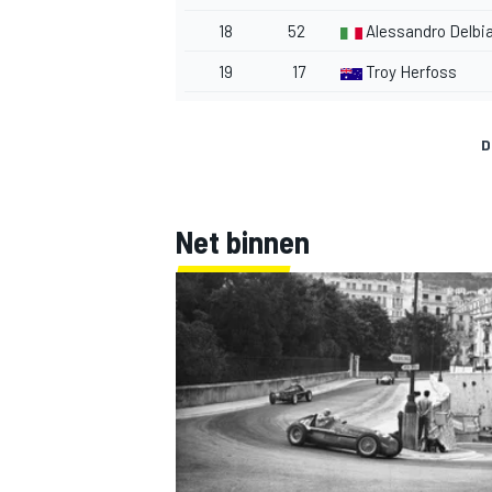
18
52
Alessandro Delbi
19
17
Troy Herfoss
D
Net binnen