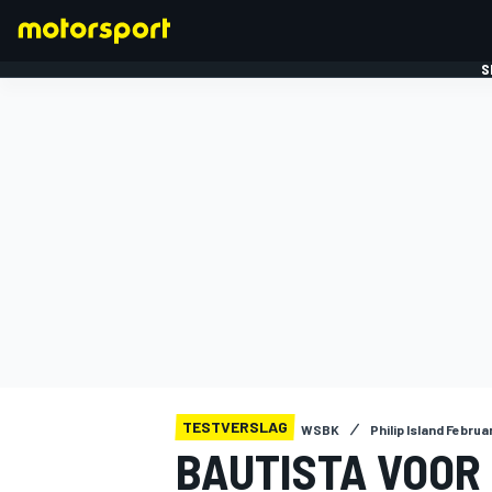
S
FORMULE 1
TESTVERSLAG
WSBK
Philip Island Februa
BAUTISTA VOOR