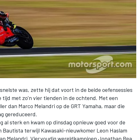
nelste was, zette hij dat voort in de beide oefensessies
e tijd met zo’n vier tienden in de ochtend. Met een
neller dan Marco Melandri op de GRT Yamaha, maar die
ag gereduceerd.
 al sterk en kwam op dinsdag opnieuw goed voor de
an Bautista terwijl Kawasaki-nieuwkomer Leon Haslam
 van Melandri. Viervoudig wereldkampioen Jonathan Rea