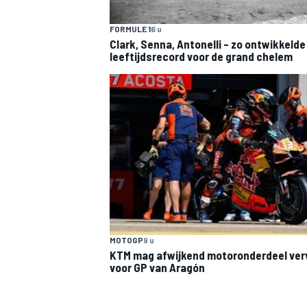
FORMULE 1
6 u
Clark, Senna, Antonelli – zo ontwikkelde
leeftijdsrecord voor de grand chelem
MEER RACEKLASSEN
MOTOGP
9 u
KTM mag afwijkend motoronderdeel ve
voor GP van Aragón