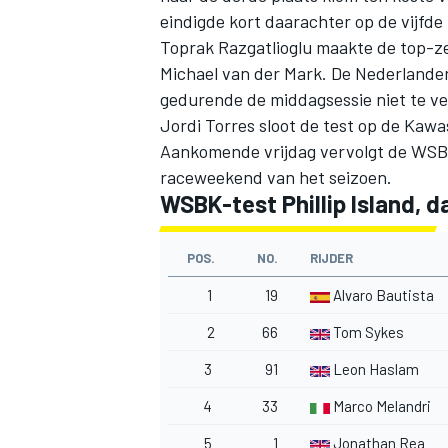
eindigde kort daarachter op de vijfde 
Toprak Razgatlioglu maakte de top-z
Michael van der Mark. De Nederlander 
gedurende de middagsessie niet te v
Jordi Torres sloot de test op de Kawas
Aankomende vrijdag vervolgt de WSBK-
raceweekend van het seizoen.
WSBK-test Phillip Island, d
POS.
NO.
RIJDER
1
19
Alvaro Bautista
2
66
Tom Sykes
3
91
Leon Haslam
4
33
Marco Melandri
5
1
Jonathan Rea