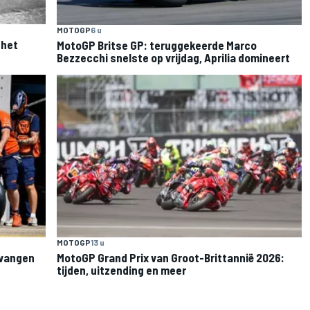
MOTOGP
6 u
 het
MotoGP Britse GP: teruggekeerde Marco
Bezzecchi snelste op vrijdag, Aprilia domineert
MOTOGP
13 u
rvangen
MotoGP Grand Prix van Groot-Brittannië 2026:
tijden, uitzending en meer