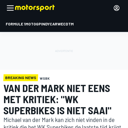
FORMULE 1
MOTOGP
INDYCAR
WEC
DTM
BREAKING NEWS
WSBK
VAN DER MARK NIET EENS
MET KRITIEK: "WK
SUPERBIKES IS NIET SAAI"
Michael van der Mark kan zich niet vinden in de
kritiek die het WK Superbikes de laatste tijd krijgt.