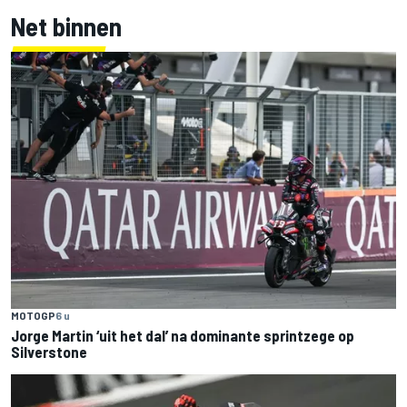
Net binnen
MOTOGP
6 u
Jorge Martin ‘uit het dal’ na dominante sprintzege op
Silverstone