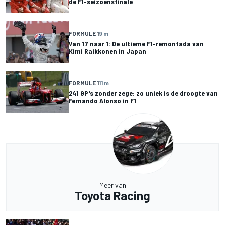
de F1-seizoensfinale
FORMULE 1
9 m
Van 17 naar 1: De ultieme F1-remontada van
Kimi Raikkonen in Japan
FORMULE 1
11 m
241 GP's zonder zege: zo uniek is de droogte van
Fernando Alonso in F1
Meer van
Toyota Racing