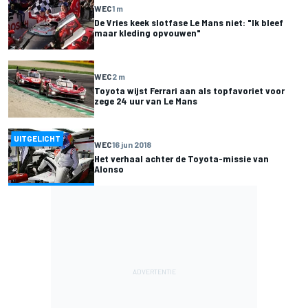
WEC
1 m
De Vries keek slotfase Le Mans niet: "Ik bleef
maar kleding opvouwen"
WEC
2 m
Toyota wijst Ferrari aan als topfavoriet voor
zege 24 uur van Le Mans
UITGELICHT
WEC
16 jun 2018
Het verhaal achter de Toyota-missie van
Alonso