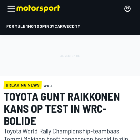
FORMULE 1
MOTOGP
INDYCAR
WEC
DTM
BREAKING NEWS
WRC
TOYOTA GUNT RAIKKONEN
KANS OP TEST IN WRC-
BOLIDE
Toyota World Rally Championship-teambaas
Tommi Makinen heeft aangegeven bereid te zijn