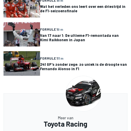
FORMULE 1
8 m
Wat het verleden ons leert over een driestrijd in
de F1-seizoensfinale
FORMULE 1
9 m
Van 17 naar 1: De ultieme F1-remontada van
Kimi Raikkonen in Japan
FORMULE 1
11 m
241 GP's zonder zege: zo uniek is de droogte van
Fernando Alonso in F1
Meer van
Toyota Racing