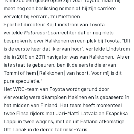
“Kimi zou een goede optie zijn voor Toyota, maar hij
moet nog een beslissing nemen of hij zijn carrière
vervolgt bij Ferrari”, zei Miettinen.
Sportief directeur Kaj Lindstrom van Toyota
vertelde
Motorsport.com
echter dat er nog niets
besproken is over Raikkonen en een plek bij Toyota. “Dit
is de eerste keer dat ik ervan hoor”, vertelde Lindstrom
die in 2010 en 2011 navigator was van Raikkonen. “Als er
iets staat te gebeuren, ben ik de eerste die ervan
Tommi of hem [Raikkonen] van hoort. Voor mij is dit
pure speculatie.”
Het WRC-team van Toyota wordt gerund door
viervoudig wereldkampioen Makinen en is gebaseerd in
het midden van Finland. Het team heeft momenteel
twee Finse rijders met Jari-Matti Latvala en Esapekka
Lappi in twee wagens, met de uit Estland afkomstige
Ott Tanak in de derde fabrieks-Yaris.