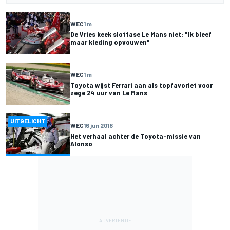
WEC
1 m
De Vries keek slotfase Le Mans niet: "Ik bleef
maar kleding opvouwen"
WEC
1 m
Toyota wijst Ferrari aan als topfavoriet voor
zege 24 uur van Le Mans
UITGELICHT
WEC
16 jun 2018
Het verhaal achter de Toyota-missie van
Alonso