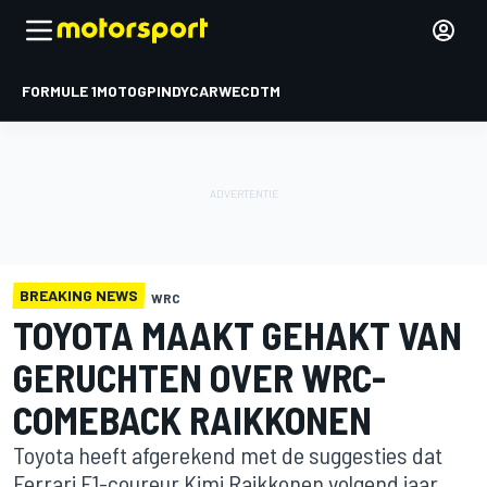
FORMULE 1
MOTOGP
INDYCAR
WEC
DTM
BREAKING NEWS
WRC
TOYOTA MAAKT GEHAKT VAN
GERUCHTEN OVER WRC-
COMEBACK RAIKKONEN
Toyota heeft afgerekend met de suggesties dat
Ferrari F1-coureur Kimi Raikkonen volgend jaar