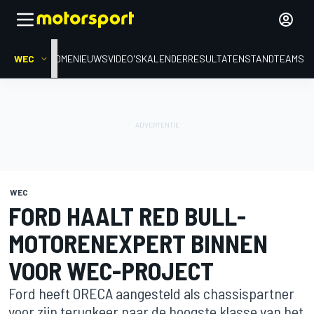
WEC
HOME
NIEUWS
VIDEO'S
KALENDER
RESULTATEN
STAND
TEAMS
WEC
FORD HAALT RED BULL-
MOTORENEXPERT BINNEN
VOOR WEC-PROJECT
Ford heeft ORECA aangesteld als chassispartner
voor zijn terugkeer naar de hoogste klasse van het