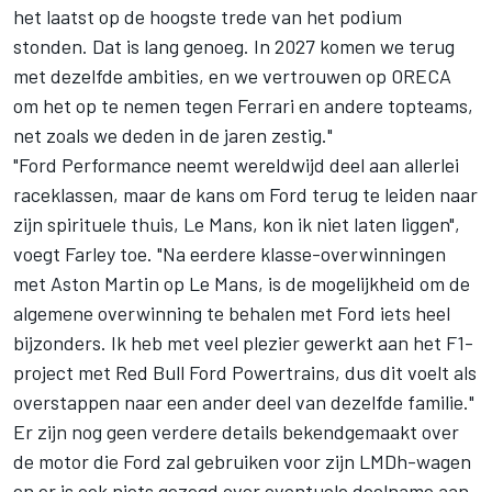
het laatst op de hoogste trede van het podium
stonden. Dat is lang genoeg. In 2027 komen we terug
met dezelfde ambities, en we vertrouwen op ORECA
om het op te nemen tegen
Ferrari
en andere topteams,
net zoals we deden in de jaren zestig."
"Ford Performance neemt wereldwijd deel aan allerlei
raceklassen, maar de kans om Ford terug te leiden naar
zijn spirituele thuis, Le Mans, kon ik niet laten liggen",
voegt Farley toe. "Na eerdere klasse-overwinningen
met Aston Martin op Le Mans, is de mogelijkheid om de
algemene overwinning te behalen met Ford iets heel
bijzonders. Ik heb met veel plezier gewerkt aan het F1-
project met Red Bull Ford Powertrains, dus dit voelt als
overstappen naar een ander deel van dezelfde familie."
Er zijn nog geen verdere details bekendgemaakt over
de motor die Ford zal gebruiken voor zijn LMDh-wagen
en er is ook niets gezegd over eventuele deelname aan