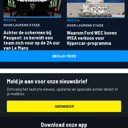
WEC
2 m
WEC
2 m
DOOR LAURENS STADE
DOOR LAURENS STADE
Achter de schermen bij
Waarom Ford WEC boven
Peugeot: zo bereidt een
IMSA verkoos voor
team zich voor op de 24 uur
Hypercar-programma
van Le Mans
BEKIJK MEER
Meld je aan voor onze nieuwsbrief
Ontvang het laatste nieuws, updates en speciale acties direct in
je mailbox.
ABONNEER
Download onze app