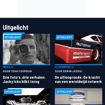
Uitgelicht
UITGELICHT
UITGELICHT
ALGEMEEN
2 m
WEC
2 m
DOOR ERWIN JAEGGI
DOOR TÉHA COURBON
De uitloopronde: De kracht
Drie foto's, drie verhalen:
van een wereldwijd netwerk
Jacky Ickx blikt terug
UITGELICHT
UITGELICHT