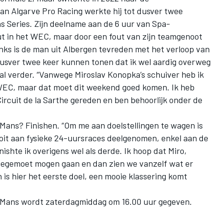
van Algarve Pro Racing werkte hij tot dusver twee
s Series. Zijn deelname aan de 6 uur van Spa-
 in het WEC, maar door een fout van zijn teamgenoot
nks is de man uit Albergen tevreden met het verloop van
 dusver twee keer kunnen tonen dat ik wel aardig overweg
al
verder. “Vanwege Miroslav Konopka’s schuiver heb ik
 WEC, maar dat moet dit weekend goed komen. Ik heb
Circuit de la Sarthe gereden en ben behoorlijk onder de
 Mans? Finishen. “Om me aan doelstellingen te wagen is
ooit aan fysieke 24-uursraces deelgenomen, enkel aan de
nishte ik overigens wel als derde. Ik hoop dat Miro,
 tegemoet mogen gaan en dan zien we vanzelf wat er
 is hier het eerste doel, een mooie klassering komt
e Mans wordt zaterdagmiddag om 16.00 uur gegeven.