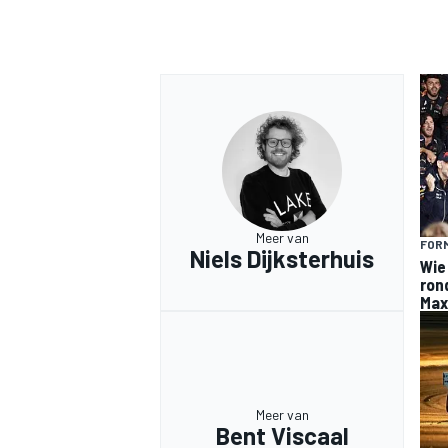
Meer van
FORM
Niels Dijksterhuis
Wie
ron
Max
Meer van
Bent Viscaal