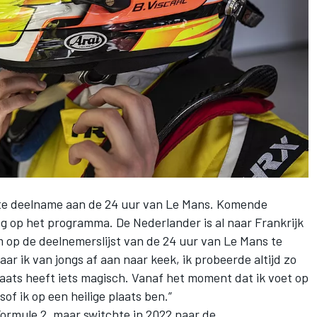
ste deelname aan de 24 uur van Le Mans. Komende
ng
op het programma
. De Nederlander is al naar Frankrijk
m op de deelnemerslijst van de 24 uur van Le Mans te
waar ik van jongs af aan naar keek, ik probeerde altijd zo
plaats heeft iets magisch. Vanaf het moment dat ik voet op
of ik op een heilige plaats ben.”
Formule 2, maar switchte in 2022 naar de