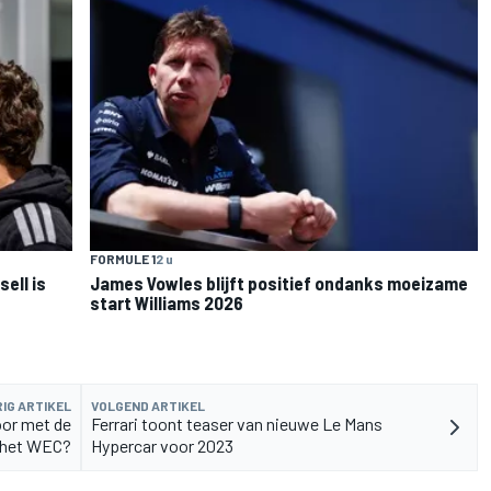
FORMULE 1
2 u
sell is
James Vowles blijft positief ondanks moeizame
start Williams 2026
IG ARTIKEL
VOLGEND ARTIKEL
oor met de
Ferrari toont teaser van nieuwe Le Mans
 het WEC?
Hypercar voor 2023