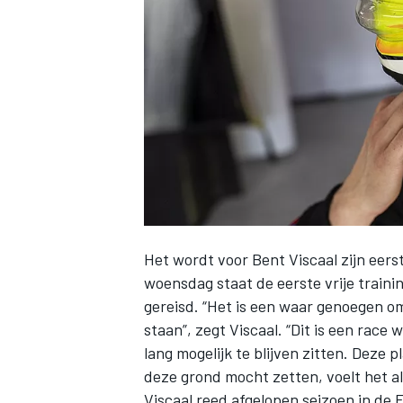
INDYCAR
Het wordt voor
Bent Viscaal
zijn eer
woensdag staat de eerste vrije traini
gereisd. “Het is een waar genoegen o
staan”, zegt Viscaal. “Dit is een race 
WEC
DTM
lang mogelijk te blijven zitten. Deze 
deze grond mocht zetten, voelt het als
Viscaal reed afgelopen seizoen in de 