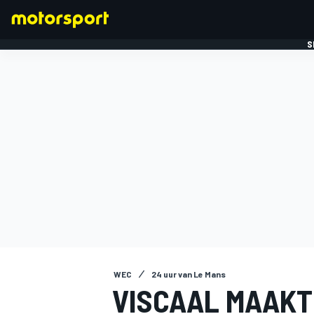
S
FORMULE 1
WEC
24 uur van Le Mans
VISCAAL MAAKT 