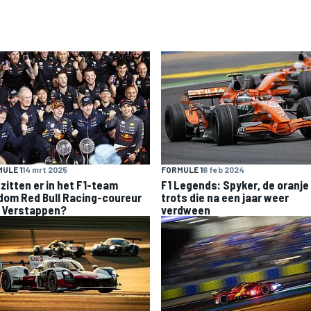
ULE 1
14 mrt 2025
FORMULE 1
6 feb 2024
 zitten er in het F1-team
F1 Legends: Spyker, de oranje
dom Red Bull Racing-coureur
trots die na een jaar weer
 Verstappen?
verdween