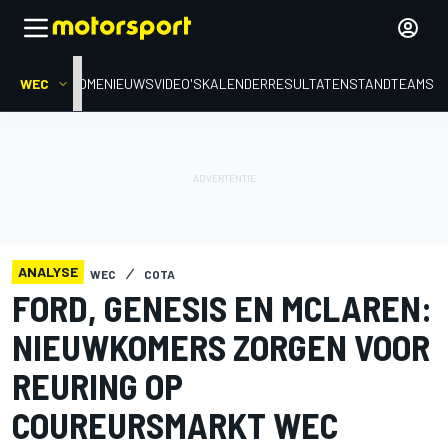
WEC
HOME
NIEUWS
VIDEO'S
KALENDER
RESULTATEN
STAND
TEAMS
ANALYSE
WEC
COTA
FORD, GENESIS EN MCLAREN:
NIEUWKOMERS ZORGEN VOOR
REURING OP
COUREURSMARKT WEC