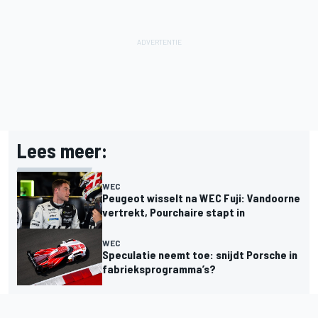
Lees meer:
WEC
Peugeot wisselt na WEC Fuji: Vandoorne
vertrekt, Pourchaire stapt in
WEC
Speculatie neemt toe: snijdt Porsche in
fabrieksprogramma’s?