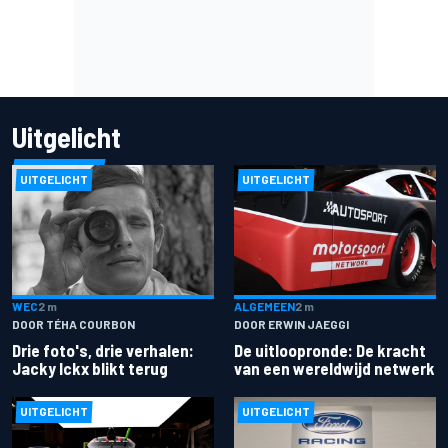
Uitgelicht
UITGELICHT
UITGELICHT
ALGEMEEN
2 m
WEC
2 m
DOOR ERWIN JAEGGI
DOOR TÉHA COURBON
De uitloopronde: De kracht
Drie foto's, drie verhalen:
van een wereldwijd netwerk
Jacky Ickx blikt terug
UITGELICHT
UITGELICHT