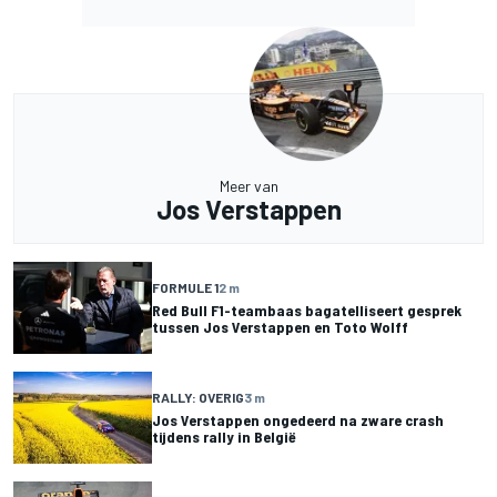
Meer van
Jos Verstappen
FORMULE 1
2 m
Red Bull F1-teambaas bagatelliseert gesprek
tussen Jos Verstappen en Toto Wolff
RALLY: OVERIG
3 m
Jos Verstappen ongedeerd na zware crash
tijdens rally in België