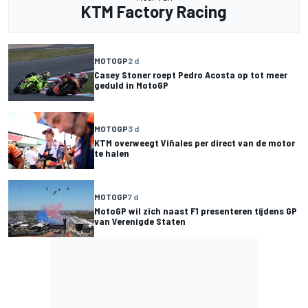
KTM Factory Racing
MOTOGP
2 d
Casey Stoner roept Pedro Acosta op tot meer
geduld in MotoGP
MOTOGP
3 d
KTM overweegt Viñales per direct van de motor
te halen
MOTOGP
7 d
MotoGP wil zich naast F1 presenteren tijdens GP
van Verenigde Staten