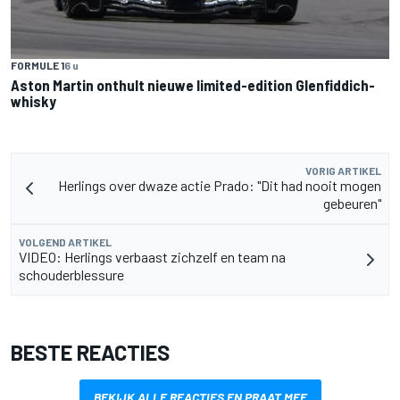
FORMULE 1
6 u
Aston Martin onthult nieuwe limited-edition Glenfiddich-
whisky
VORIG ARTIKEL
Herlings over dwaze actie Prado: "Dit had nooit mogen
gebeuren"
VOLGEND ARTIKEL
VIDEO: Herlings verbaast zichzelf en team na
schouderblessure
BESTE REACTIES
BEKIJK ALLE REACTIES EN PRAAT MEE