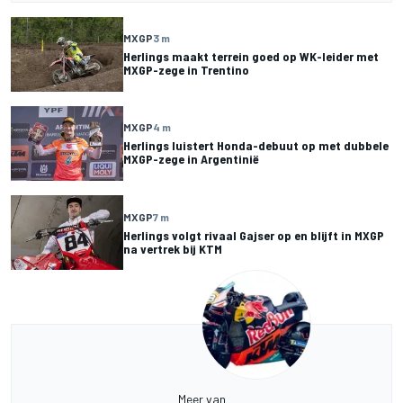
MXGP
3 m
Herlings maakt terrein goed op WK-leider met
MXGP-zege in Trentino
MXGP
4 m
Herlings luistert Honda-debuut op met dubbele
MXGP-zege in Argentinië
MXGP
7 m
Herlings volgt rivaal Gajser op en blijft in MXGP
na vertrek bij KTM
Meer van