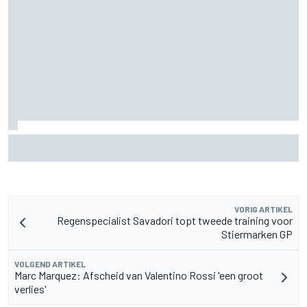
F2-talent Rafael Camara reageert op Haas F1-geruchten
voor 2027
VORIG ARTIKEL
Regenspecialist Savadori topt tweede training voor
Stiermarken GP
VOLGEND ARTIKEL
Marc Marquez: Afscheid van Valentino Rossi 'een groot
verlies'