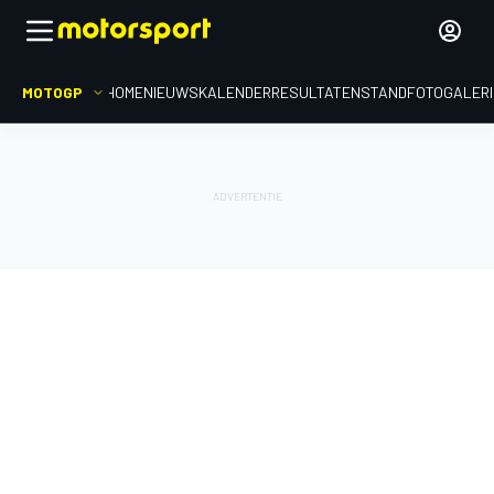
MOTOGP
HOME
NIEUWS
KALENDER
RESULTATEN
STAND
FOTOGALER