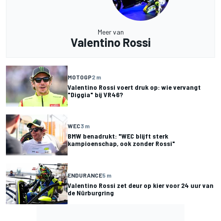
Meer van
Valentino Rossi
MOTOGP
2 m
Valentino Rossi voert druk op: wie vervangt
"Diggia" bij VR46?
WEC
3 m
BMW benadrukt: "WEC blijft sterk
kampioenschap, ook zonder Rossi"
ENDURANCE
5 m
Valentino Rossi zet deur op kier voor 24 uur van
de Nürburgring