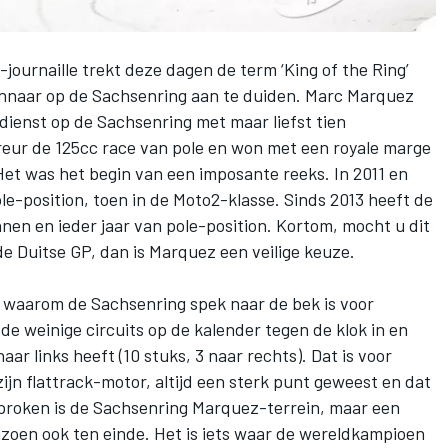
ournaille trekt deze dagen de term ‘King of the Ring’
innaar op de Sachsenring aan te duiden.
Marc Marquez
 dienst op de Sachsenring met maar liefst tien
eur de 125cc race van pole en won met een royale marge
Het was het begin van een imposante reeks. In 2011 en
e-position, toen in de Moto2-klasse. Sinds 2013 heeft de
n en ieder jaar van pole-position. Kortom, mocht u dit
e Duitse GP, dan is Marquez een veilige keuze.
en waarom de Sachsenring spek naar de bek is voor
de weinige circuits op de kalender tegen de klok in en
ar links heeft (10 stuks, 3 naar rechts). Dat is voor
jn flattrack-motor, altijd een sterk punt geweest en dat
esproken is de Sachsenring Marquez-terrein, maar een
zoen ook ten einde. Het is iets waar de wereldkampioen