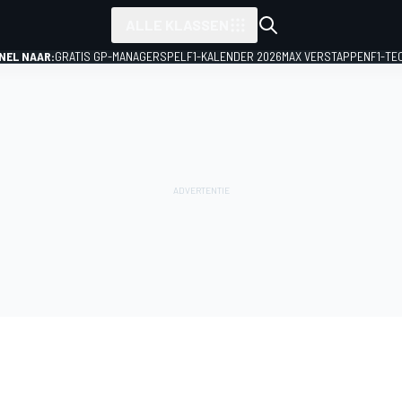
ALLE KLASSEN
NEL NAAR:
GRATIS GP-MANAGERSPEL
F1-KALENDER 2026
MAX VERSTAPPEN
F1-TE