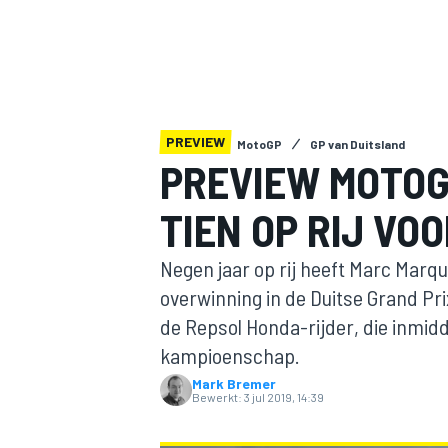
PREVIEW
MotoGP
GP van Duitsland
PREVIEW MOTOG
TIEN OP RIJ VO
MOTOGP
Negen jaar op rij heeft Marc Marqu
overwinning in de Duitse Grand Pri
de Repsol Honda-rijder, die inmidd
kampioenschap.
Mark Bremer
Bewerkt:
3 jul 2019, 14:39