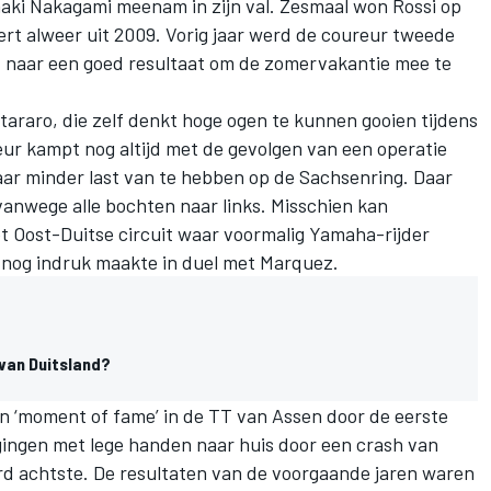
aki Nakagami meenam in zijn val. Zesmaal won Rossi op
ert alweer uit 2009. Vorig jaar werd de coureur tweede
t naar een goed resultaat om de zomervakantie mee te
araro, die zelf denkt hoge ogen te kunnen gooien tijdens
eur kampt nog altijd met de gevolgen van een operatie
ar minder last van te hebben op de Sachsenring. Daar
vanwege alle bochten naar links. Misschien kan
t Oost-Duitse circuit waar voormalig Yamaha-rijder
 nog indruk maakte in duel met Marquez.
 van Duitsland?
n ‘moment of fame’ in de TT van Assen door de eerste
 gingen met lege handen naar huis door een crash van
erd achtste. De resultaten van de voorgaande jaren waren