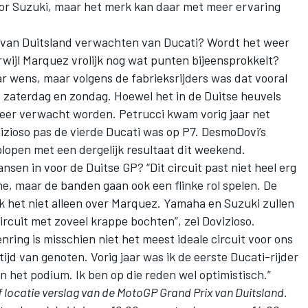
voor Suzuki, maar het merk kan daar met meer ervaring
 van Duitsland verwachten van Ducati? Wordt het weer
rwijl Marquez vrolijk nog wat punten bijeensprokkelt?
r wens, maar volgens de fabrieksrijders was dat vooral
 zaterdag en zondag. Hoewel het in de Duitse heuvels
meer verwacht worden. Petrucci kwam vorig jaar net
izioso pas de vierde Ducati was op P7. DesmoDovi’s
lopen met een dergelijk resultaat dit weekend.
sen in voor de Duitse GP? “Dit circuit past niet heel erg
e, maar de banden gaan ook een flinke rol spelen. De
ik het niet alleen over Marquez. Yamaha en Suzuki zullen
circuit met zoveel krappe bochten”, zei Dovizioso.
ring is misschien niet het meest ideale circuit voor ons
tijd van genoten. Vorig jaar was ik de eerste Ducati-rijder
n het podium. Ik ben op die reden wel optimistisch.”
f locatie verslag van de MotoGP
Grand Prix van Duitsland
.