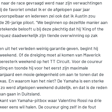
op naar de race gevraagd werd naar zijn verwachtingen
j de favoriet omdat ik er de afgelopen paar jaar
oorspelbaar en iedereen zei ook dat ik Austin zou
 de 26-jarige piloot. “We beginnen op dezelfde manier aan
ekende belooft u bij deze plechtig dat hij ‘King of the
arquez daadwerkelijk zijn tiende overwinning op zak
n uit het verleden weinig garantie geven, begint hij
 weekend. Of de dreiging moet al komen van
Maverick
 beresterk weekend op het TT Circuit
. Voor de coureur
ding en toonde hij voor het eerst zijn maximale
Spanjaard een mooie gelegenheid om aan te tonen dat de
was. En waarom kan het niet? De Yamaha is een sterke
o werd afgelopen weekend duidelijk, en dat is de reden
kan gaan in Duitsland.
 kant van Yamaha-pitbox waar Valentino Rossi na drie
weer eens wil halen. De coureur ging zelf in de fout