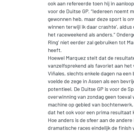
ook aan refereerde toen hij in aanlo
voor de
Duitse GP
. “Iedereen noemt mi
gewonnen heb, maar deze sport is onv
winnen terwijl ik daar crashte’, aldus
het raceweekend als anders.” Onderget
Ring’ niet eerder zal gebruiken tot M
heeft.
Hoewel Marquez stelt dat de resultate
vanzelfsprekend als favoriet aan het
Viñales, slechts enkele dagen na een
voelde de zege in Assen als een bevrij
potentieel. De Duitse GP is voor de 
overwinning van zondag geen toeval 
machine op gebied van bochtenwerk, z
dat het ook voor een prima resultaat 
Hoe anders is de sfeer aan de andere
dramatische races eindelijk de finish 