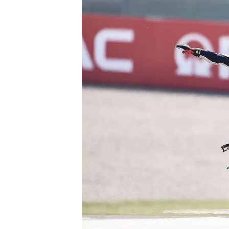
INDYCAR
WEC
DTM