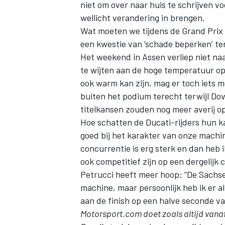
niet om over naar huis te schrijven 
wellicht verandering in brengen.
Wat moeten we tijdens de Grand Prix
een kwestie van ‘schade beperken’ te
Het weekend in Assen verliep niet naa
te wijten aan de hoge temperatuur op
ook warm kan zijn, mag er toch iets 
MEER RACEKLASSEN
buiten het podium terecht terwijl Dov
titelkansen zouden nog meer averij op
Hoe schatten de Ducati-rijders hun kan
goed bij het karakter van onze machin
concurrentie is erg sterk en dan heb 
ook competitief zijn op een dergelijk 
Petrucci heeft meer hoop: “De Sachsen
machine, maar persoonlijk heb ik er al
aan de finish op een halve seconde va
Motorsport.com doet zoals altijd vana