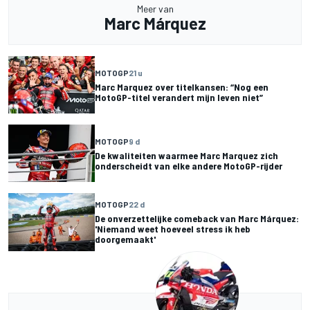
Meer van
Marc Márquez
MOTOGP
21 u
Marc Marquez over titelkansen: “Nog een
MotoGP-titel verandert mijn leven niet”
MOTOGP
9 d
De kwaliteiten waarmee Marc Marquez zich
onderscheidt van elke andere MotoGP-rijder
MOTOGP
22 d
De onverzettelijke comeback van Marc Márquez:
'Niemand weet hoeveel stress ik heb
doorgemaakt'