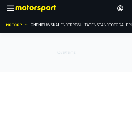
MOTOGP
HOME
NIEUWS
KALENDER
RESULTATEN
STAND
FOTOGALER