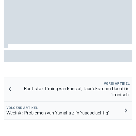
Waarom Aston Martin aantrekkelijker is op de F1-
rijdersmarkt dan dat het lijkt
VORIG ARTIKEL
Bautista: Timing van kans bij fabrieksteam Ducati is
'ironisch'
VOLGEND ARTIKEL
Weeink: Problemen van Yamaha zijn ‘raadselachtig’