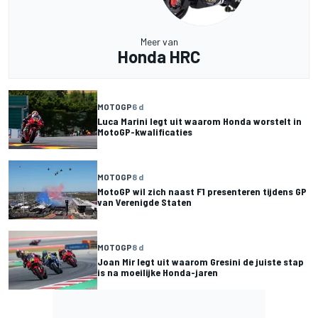
Meer van
Honda HRC
MOTOGP
6 d
Luca Marini legt uit waarom Honda worstelt in
MotoGP-kwalificaties
MOTOGP
8 d
MotoGP wil zich naast F1 presenteren tijdens GP
van Verenigde Staten
MOTOGP
8 d
Joan Mir legt uit waarom Gresini de juiste stap
is na moeilijke Honda-jaren