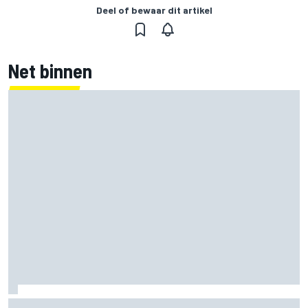
Deel of bewaar dit artikel
Net binnen
MotoGP Grand Prix van Groot-Brittannië 2026: tijden,