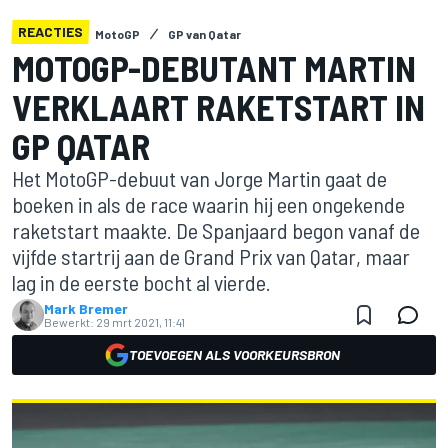
REACTIES
MotoGP
GP van Qatar
MOTOGP-DEBUTANT MARTIN
VERKLAART RAKETSTART IN
GP QATAR
Het MotoGP-debuut van Jorge Martin gaat de
boeken in als de race waarin hij een ongekende
raketstart maakte. De Spanjaard begon vanaf de
vijfde startrij aan de Grand Prix van Qatar, maar
lag in de eerste bocht al vierde.
Mark Bremer
Bewerkt:
29 mrt 2021, 11:41
TOEVOEGEN ALS VOORKEURSBRON