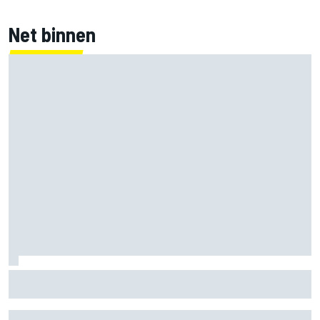
Net binnen
Mika Hakkinen twijfelde aan F1-rentree na
levensbedreigende crash in 1995