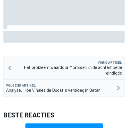
Lewis Hamilton deelt eerste foto's van nieuwe puppy Halo
VORIG ARTIKEL
Het probleem waardoor Morbidelli in de achterhoede
eindigde
VOLGEND ARTIKEL
Analyse: Hoe Viñales de Ducati’s versloeg in Qatar
BESTE REACTIES