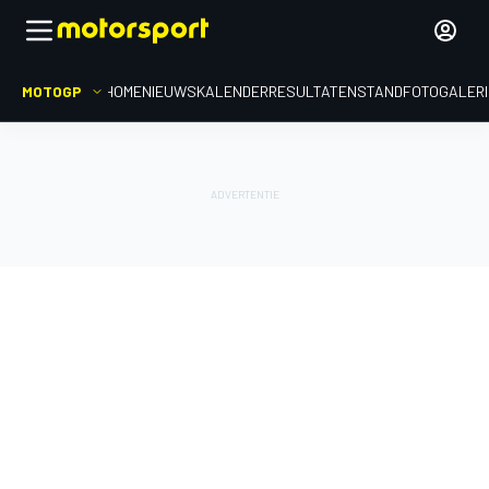
MOTOGP
HOME
NIEUWS
KALENDER
RESULTATEN
STAND
FOTOGALER