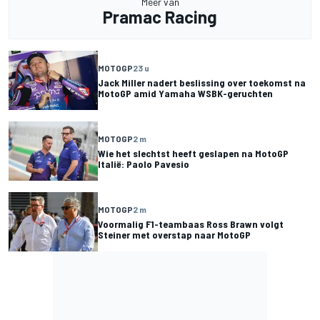
Meer van
Pramac Racing
MOTOGP
23 u
Jack Miller nadert beslissing over toekomst na
MotoGP amid Yamaha WSBK-geruchten
MOTOGP
2 m
Wie het slechtst heeft geslapen na MotoGP
Italië: Paolo Pavesio
MOTOGP
2 m
Voormalig F1-teambaas Ross Brawn volgt
Steiner met overstap naar MotoGP