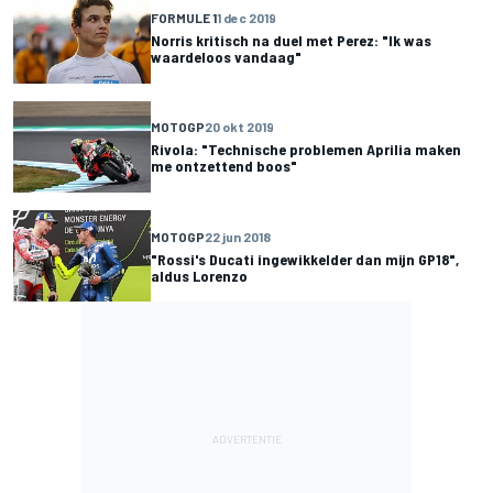
FORMULE 1
1 dec 2019
Norris kritisch na duel met Perez: "Ik was
waardeloos vandaag"
MOTOGP
20 okt 2019
Rivola: "Technische problemen Aprilia maken
me ontzettend boos"
MOTOGP
22 jun 2018
"Rossi's Ducati ingewikkelder dan mijn GP18",
aldus Lorenzo