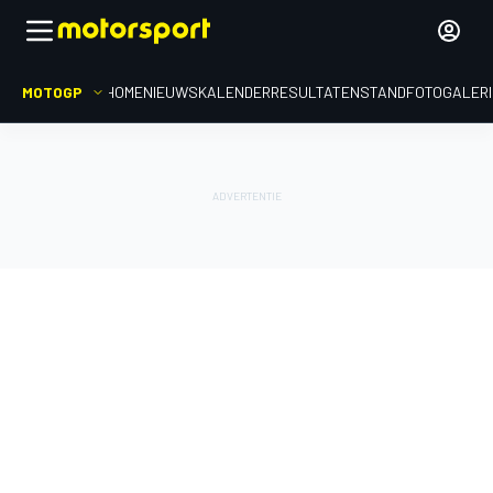
MOTOGP
HOME
NIEUWS
KALENDER
RESULTATEN
STAND
FOTOGALER