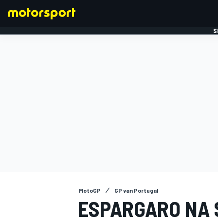
S
FORMULE 1
MotoGP
GP van Portugal
ESPARGARO NA 