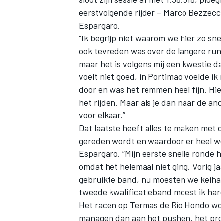
eerstvolgende rijder –
Marco Bezzecc
Espargaro.
“Ik begrijp niet waarom we hier zo snel
ook tevreden was over de langere runs
maar het is volgens mij een kwestie d
voelt niet goed, in Portimao voelde ik
door en was het remmen heel fijn. Hier
het rijden. Maar als je dan naar de a
voor elkaar.”
Dat laatste heeft alles te maken met
gereden wordt en waardoor er heel wei
Espargaro. “Mijn eerste snelle ronde 
omdat het helemaal niet ging. Vorig j
gebruikte band, nu moesten we keiha
tweede kwalificatieband moest ik harde
Het racen op Termas de Río Hondo wor
managen dan aan het pushen, het prob