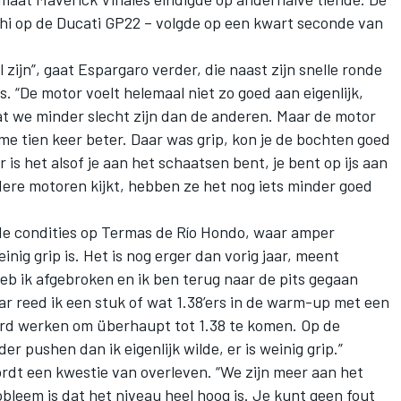
hi
op de Ducati GP22 – volgde op een kwart seconde van
 zijn”, gaat Espargaro verder, die naast zijn snelle ronde
. “De motor voelt helemaal niet zo goed aan eigenlijk,
at we minder slecht zijn dan de anderen. Maar de motor
 me tien keer beter. Daar was grip, kon je de bochten goed
 is het alsof je aan het schaatsen bent, je bent op ijs aan
ndere motoren kijkt, hebben ze het nog iets minder goed
 de condities op Termas de Río Hondo, waar amper
nig grip is. Het is nog erger dan vorig jaar, meent
heb ik afgebroken en ik ben terug naar de pits gegaan
aar reed ik een stuk of wat 1.38’ers in de warm-up met een
rd werken om überhaupt tot 1.38 te komen. Op de
r pushen dan ik eigenlijk wilde, er is weinig grip.”
dt een kwestie van overleven. “We zijn meer aan het
leem is dat het niveau heel hoog is. Je kunt geen fout