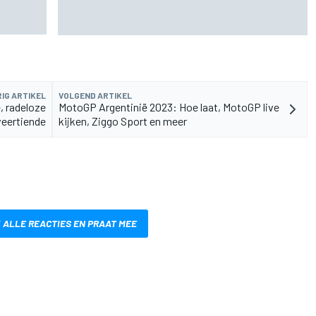
n
De nieuwigheid van Cadillac is eraf, maar dat is
juist een compliment
IG ARTIKEL
VOLGEND ARTIKEL
ë, radeloze
MotoGP Argentinië 2023: Hoe laat, MotoGP live
veertiende
kijken, Ziggo Sport en meer
 ALLE REACTIES EN PRAAT MEE