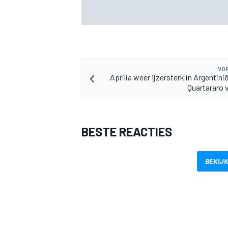
Albon: Baku-upgrade lost problemen va
Williams in F1 2026 niet op
VOR
Aprilia weer ijzersterk in Argentini
Quartararo 
MEER RACEKLASSEN
BESTE REACTIES
BEKIJK