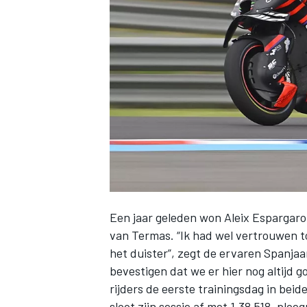
INDYCAR
Een jaar geleden won
Aleix Espargaro
van Termas. “Ik had wel vertrouwen to
het duister”, zegt de ervaren Spanjaard
WEC
DTM
bevestigen dat we er hier nog altijd 
rijders de eerste trainingsdag in bei
sloot zijn sessie af met 1.38.518, plo