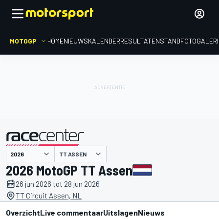
MOTOGP
HOME
NIEUWS
KALENDER
RESULTATEN
STAND
FOTOGALER
gepresenteerd door
TT ASSEN
2026 MotoGP TT Assen
26 jun 2026 tot 28 jun 2026
TT Circuit Assen, NL
Overzicht
Live commentaar
Uitslagen
Nieuws