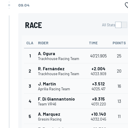
09:04
RACE
All Stats
CLA
RIDER
TIME
POINTS
A. Ogura
1
40'21.905
25
Trackhouse Racing Team
R. Fernández
+2.004
2
20
Trackhouse Racing Team
40'23.909
J. Martin
+3.512
3
16
Aprilia Racing Team
40'25.417
F. Di Giannantonio
+9.315
4
13
Team VR46
40'31.220
A. Marquez
+10.140
5
11
Gresini Racing
40'32.045