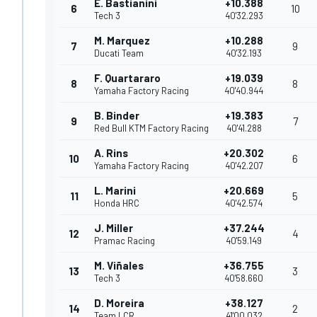
E. Bastianini
+10.388
6
10
Tech 3
40'32.293
M. Marquez
+10.288
7
9
Ducati Team
40'32.193
F. Quartararo
+19.039
8
8
Yamaha Factory Racing
40'40.944
B. Binder
+19.383
9
7
Red Bull KTM Factory Racing
40'41.288
A. Rins
+20.302
10
6
Yamaha Factory Racing
40'42.207
L. Marini
+20.669
11
5
Honda HRC
40'42.574
J. Miller
+37.244
12
4
Pramac Racing
40'59.149
M. Viñales
+36.755
13
3
Tech 3
40'58.660
D. Moreira
+38.127
14
2
Team LCR
41'00.032