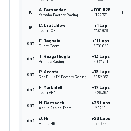
A. Fernandez
+1'00.826
15
1
Yamaha Factory Racing
41'22.731
C. Crutchlow
+1 Lap
16
Team LCR
41'32.928
F. Bagnaia
+11 Laps
dnf
Ducati Team
24'01.045
T. Razgatlioglu
+13 Laps
dnf
Pramac Racing
20'37.701
P. Acosta
+13 Laps
dnf
Red Bull KTM Factory Racing
20'52.183
F. Morbidelli
+17 Laps
dnf
Team VR46
14'28.367
M. Bezzecchi
+25 Laps
dnf
Aprilia Racing Team
2'52.151
J. Mir
+26 Laps
dnf
Honda HRC
58.622