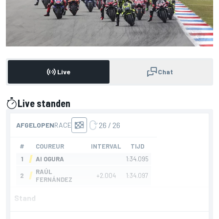
Live
Chat
Live standen
gepresenteerd door
Stand