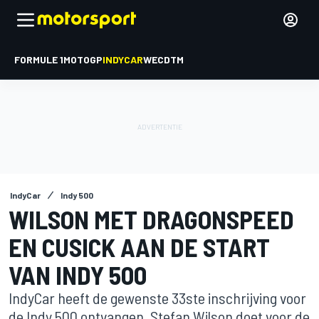
FORMULE 1
MOTOGP
INDYCAR
WEC
DTM
IndyCar
Indy 500
WILSON MET DRAGONSPEED
EN CUSICK AAN DE START
VAN INDY 500
IndyCar heeft de gewenste 33ste inschrijving voor
de Indy 500 ontvangen. Stefan Wilson doet voor de