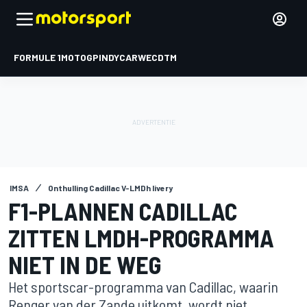
FORMULE 1
MOTOGP
INDYCAR
WEC
DTM
IMSA
Onthulling Cadillac V-LMDh livery
F1-PLANNEN CADILLAC
ZITTEN LMDH-PROGRAMMA
NIET IN DE WEG
Het sportscar-programma van Cadillac, waarin
Renger van der Zande uitkomt, wordt niet