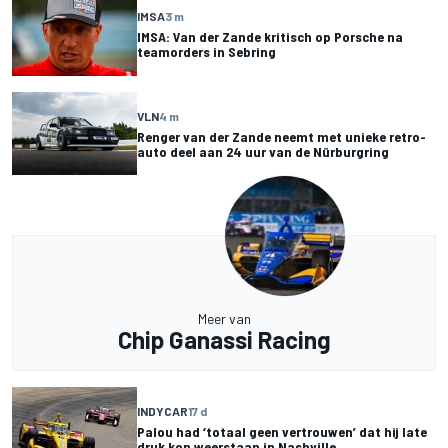
IMSA
3 m
IMSA: Van der Zande kritisch op Porsche na
teamorders in Sebring
VLN
4 m
Renger van der Zande neemt met unieke retro-
auto deel aan 24 uur van de Nürburgring
Meer van
Chip Ganassi Racing
INDYCAR
17 d
Palou had ‘totaal geen vertrouwen’ dat hij late
druk kon weerstaan in Nashville