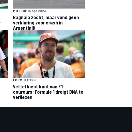
MOTOGP
14 apr 2023
Bagnaia zocht, maar vond geen
r
verklaring voor crash in
Argentinië
FORMULE 1
3 m
Vettel kiest kant van F1-
coureurs: Formule 1 dreigt DNA te
verliezen