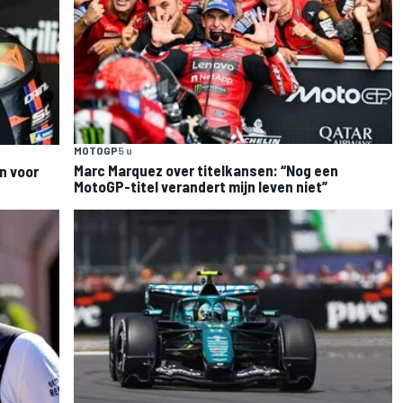
MOTOGP
5 u
Marc Marquez over titelkansen: “Nog een
n voor
MotoGP-titel verandert mijn leven niet”