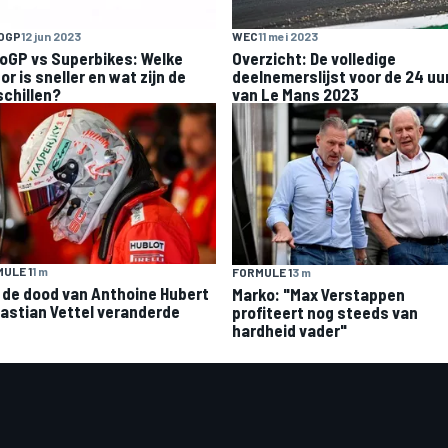
OGP
12 jun 2023
WEC
11 mei 2023
oGP vs Superbikes: Welke
Overzicht: De volledige
r is sneller en wat zijn de
deelnemerslijst voor de 24 uu
schillen?
van Le Mans 2023
ULE 1
1 m
FORMULE 1
3 m
 de dood van Anthoine Hubert
Marko: "Max Verstappen
astian Vettel veranderde
profiteert nog steeds van
hardheid vader"