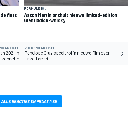
FORMULE 1
8 u
de fiets
Aston Martin onthult nieuwe limited-edition
Glenfiddich-whisky
IG ARTIKEL
VOLGEND ARTIKEL
an 2021 in
Penelope Cruz speelt rol in nieuwe film over
t zonnetje
Enzo Ferrari
 ALLE REACTIES EN PRAAT MEE