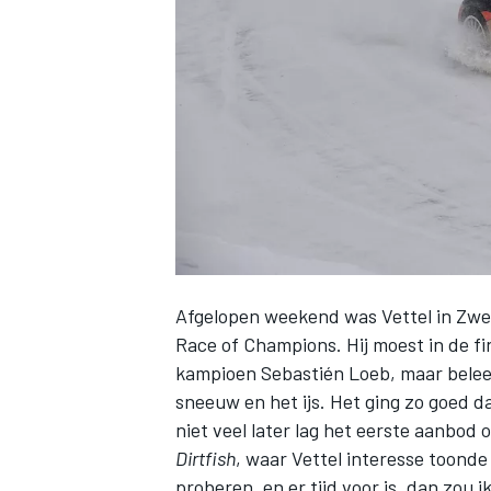
INDYCAR
Afgelopen weekend
was Vettel in Zwe
Race of Champions. Hij moest in de f
kampioen Sebastién Loeb, maar beleef
sneeuw en het ijs. Het ging zo goed da
WEC
DTM
niet veel later lag het eerste aanbod 
Dirtfish
, waar Vettel interesse toonde 
proberen, en er tijd voor is, dan zou i