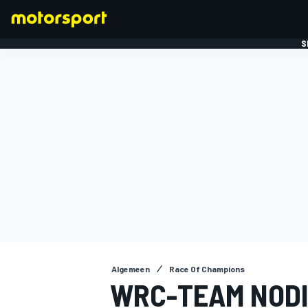
S
FORMULE 1
Algemeen
Race Of Champions
WRC-TEAM NODI