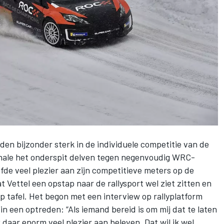
den bijzonder sterk
in de individuele competitie van de
inale het onderspit delven tegen negenvoudig WRC-
de veel plezier aan zijn competitieve meters op de
t Vettel een opstap naar de rallysport wel ziet zitten en
op tafel. Het begon met een interview op rallyplatform
in een optreden: “Als iemand bereid is om mij dat te laten
k daar enorm veel plezier aan beleven. Dat wil ik wel