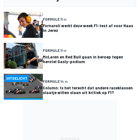
FORMULE 1
1 m
Fornaroli werkt deze week F1-test af voor Haas
in Jerez
FORMULE 1
1 m
McLaren en Red Bull gaan in beroep tegen
herstel Gasly-podium
UITGELICHT
FORMULE 1
4 m
Column: Is het terecht dat andere raceklassen
slaatje willen slaan uit kritiek op F1?