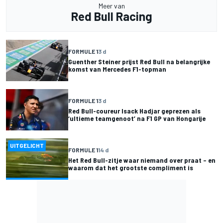
Meer van
Red Bull Racing
FORMULE 1
3 d
Guenther Steiner prijst Red Bull na belangrijke
komst van Mercedes F1-topman
FORMULE 1
3 d
Red Bull-coureur Isack Hadjar geprezen als
‘ultieme teamgenoot’ na F1 GP van Hongarije
UITGELICHT
FORMULE 1
14 d
Het Red Bull-zitje waar niemand over praat – en
waarom dat het grootste compliment is