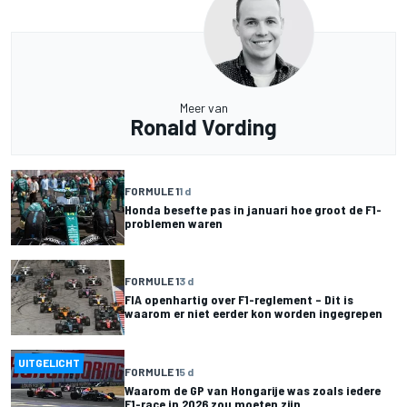
Meer van
Ronald Vording
FORMULE 1
1 d
Honda besefte pas in januari hoe groot de F1-
problemen waren
FORMULE 1
3 d
FIA openhartig over F1-reglement – Dit is
waarom er niet eerder kon worden ingegrepen
UITGELICHT
FORMULE 1
5 d
Waarom de GP van Hongarije was zoals iedere
F1-race in 2026 zou moeten zijn