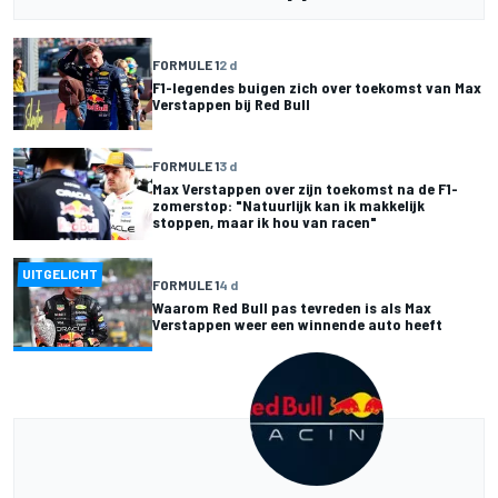
FORMULE 1
2 d
F1-legendes buigen zich over toekomst van Max
Verstappen bij Red Bull
FORMULE 1
3 d
Max Verstappen over zijn toekomst na de F1-
zomerstop: "Natuurlijk kan ik makkelijk
stoppen, maar ik hou van racen"
UITGELICHT
FORMULE 1
4 d
Waarom Red Bull pas tevreden is als Max
Verstappen weer een winnende auto heeft