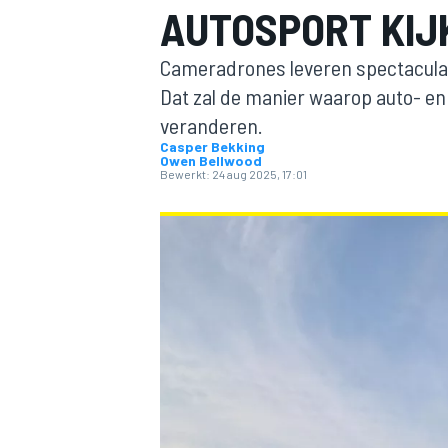
AUTOSPORT KIJ
Cameradrones leveren spectaculai
Dat zal de manier waarop auto- en
veranderen.
Casper Bekking
Owen Bellwood
Bewerkt:
24 aug 2025, 17:01
MOTOGP