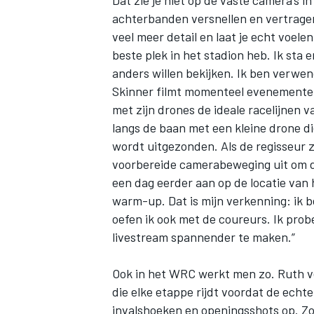
Dat zie je niet op de vaste camera’s in
achterbanden versnellen en vertrage
veel meer detail en laat je echt voelen
beste plek in het stadion heb. Ik st
anders willen bekijken. Ik ben verwen
Skinner filmt momenteel evenementen 
met zijn drones de ideale racelijnen v
langs de baan met een kleine drone die
wordt uitgezonden. Als de regisseur z
voorbereide camerabeweging uit om de 
een dag eerder aan op de locatie van h
warm-up. Dat is mijn verkenning: ik be
oefen ik ook met de coureurs. Ik pr
livestream spannender te maken.”
Ook in het WRC werkt men zo. Ruth ver
die elke etappe rijdt voordat de echte
invalshoeken en openingsshots op. Zo 