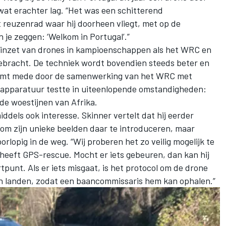
wat erachter lag. “Het was een schitterend
t reuzenrad waar hij doorheen vliegt, met op de
 je zeggen: ‘Welkom in Portugal’.”
 inzet van drones in kampioenschappen als het WRC en
gebracht. De techniek wordt bovendien steeds beter en
komt mede door de samenwerking van het WRC met
e apparatuur testte in uiteenlopende omstandigheden:
 de woestijnen van Afrika.
els ook interesse. Skinner vertelt dat hij eerder
om zijn unieke beelden daar te introduceren, maar
oorlopig in de weg. “Wij proberen het zo veilig mogelijk te
e heeft GPS-rescue. Mocht er iets gebeuren, dan kan hij
punt. Als er iets misgaat, is het protocol om de drone
ten landen, zodat een baancommissaris hem kan ophalen.”