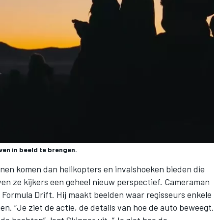
en in beeld te brengen.
nnen komen dan helikopters en invalshoeken bieden die
en ze kijkers een geheel nieuw perspectief. Cameraman
n Formula Drift. Hij maakt beelden waar regisseurs enkele
n. “Je ziet de actie, de details van hoe de auto beweegt.