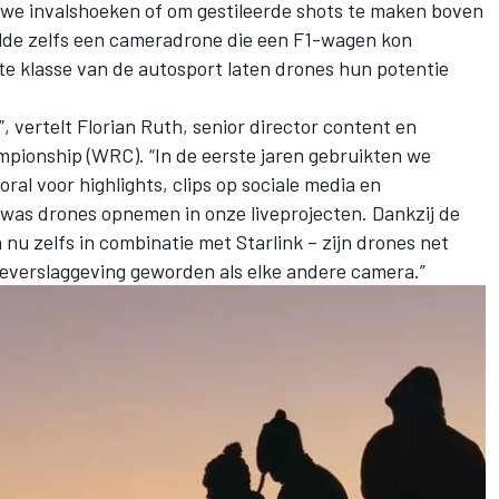
uwe invalshoeken of om gestileerde shots te maken boven
elde zelfs een cameradrone die een F1-wagen kon
te klasse van de autosport laten drones hun potentie
, vertelt Florian Ruth, senior director content en
mpionship (WRC). “In de eerste jaren gebruikten we
ral voor highlights, clips op sociale media en
was drones opnemen in onze liveprojecten. Dankzij de
 nu zelfs in combinatie met Starlink – zijn drones net
iveverslaggeving geworden als elke andere camera.”