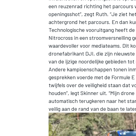
een reuzenrad richting het parcours 
openingsshot”, zegt Ruth. “Je ziet he
achtergrond het parcours. En dan kun
Technologische vooruitgang heeft de
Nitrocross in een stroomversnelling 
waardevoller voor mediateams. Dit 
dronefabrikant DJI, die zijn nieuwst
MEER RACEKLASSEN
van de ijzige noordelijke gebieden tot
Andere kampioenschappen tonen inmidd
gesprekken voerde met de Formule E 
twijfels over de veiligheid staan dat v
houden”, legt Skinner uit. “Mijn dron
automatisch terugkeren naar het start
veilig aan de rand van de baan te la