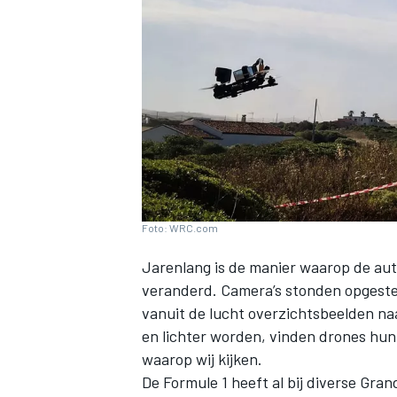
INDYCAR
Foto: WRC.com
Jarenlang is de manier waarop de aut
veranderd. Camera’s stonden opgestel
vanuit de lucht overzichtsbeelden na
en lichter worden, vinden drones hun
WEC
DTM
waarop wij kijken.
De Formule 1 heeft al bij diverse Gr