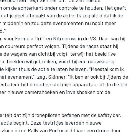
 de bochten”, legt Skinner uit. “Je ziet hoe de
n om de achterkant onder controle te houden. Het geeft
 dat je deel uitmaakt van de actie. Ik zeg altijd dat ik de
a er middenin en zou deze evenementen nu nooit meer
d.”
voor Formula Drift en Nitrocross in de VS. Daar kan hij
an coureurs perfect volgen. Tijdens de races staat hij
 de wagens van dichtbij volgt, terwijl het beeld live
ijn beelden wil gebruiken, voert hij een nauwkeurig
kijker thuis de actie te laten beleven. “Meestal kom ik
et evenement”, zegt Skinner. “Ik ben er ook bij tijdens de
studeer het circuit en stel mijn apparatuur af. In die tijd
obeer nieuwe camerahoeken en invalshoeken om de
telt dat zijn dronepiloten oefenen met de safety car,
 actie begint. Deze testritjes leverden nieuwe
vloog bij de Rally van Portugal dit jaar een drone door